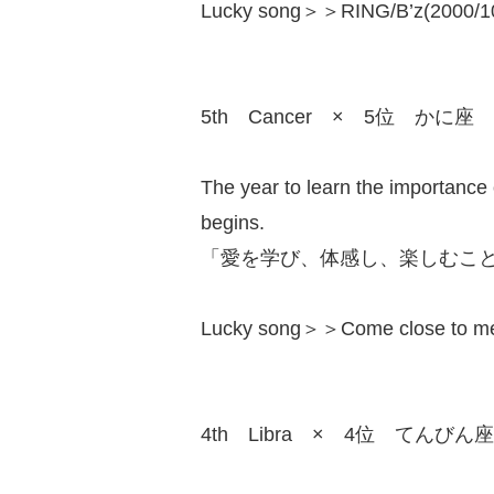
Lucky song＞＞RING/B’z(2000/10
5th Cancer × 5位 かに座
The year to learn the importance 
begins.
「愛を学び、体感し、楽しむこ
Lucky song＞＞Come close to
4th Libra × 4位 てんびん座