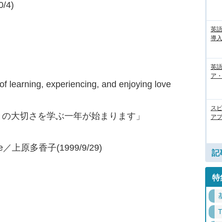
/4)
英
導入
英語
ア・
of learning, experiencing, and enjoying love
ス
との大切さを学ぶ一年が始まります」
アプ
 me／上原多香子(1999/9/29)
記
特