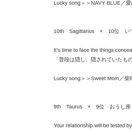
Lucky song＞＞NAVY BLUE／愛内
10th Sagittarius × 10位 
It’s time to face the things conc
「普段は隠し、隠されていたも
Lucky song＞＞Sweet Mom／柴咲
9th Taurus × 9位 おうし座
Your relationship will be tested b