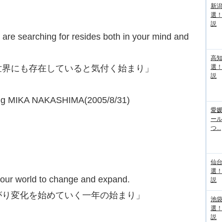
新
選
説
ou are searching for resides both in your mind and
高
世界にも存在していると気付く始まり」
選
説
g MIKA NAKASHIMA(2005/8/31)
愛媛
ー
つ...
仙
選
r your world to change and expand.
説
がり変化を始めていく一年の始まり」
池袋
選
説