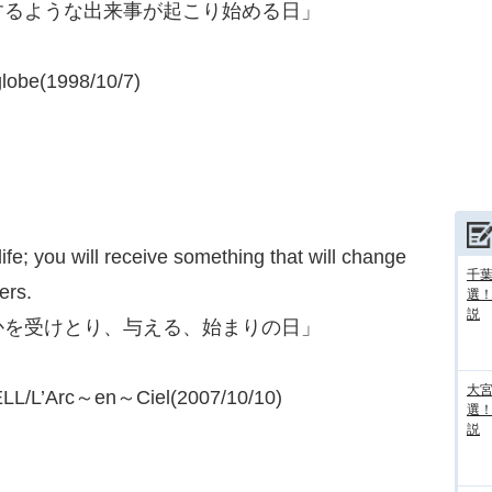
するような出来事が起こり始める日」
lobe(1998/10/7)
life; you will receive something that will change
千葉
ers.
選
説
かを受けとり、与える、始まりの日」
大宮
L/L’Arc～en～Ciel(2007/10/10)
選
説