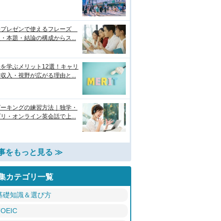
語プレゼンで使えるフレーズ
・本題・結論の構成からス...
を学ぶメリット12選！キャリ
収入・視野が広がる理由と...
ピーキングの練習方法｜独学・
リ・オンライン英会話で上...
事をもっと見る ≫
集カテゴリ一覧
基礎知識＆選び方
TOEIC