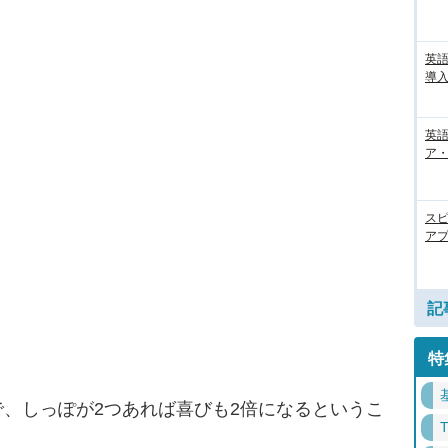
英
導入
英語
ア・
ス
アプ
記
特
、しっぽが2つあれば喜びも2倍になるというこ