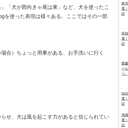
新
る」「犬が西向きゃ尾は東」など、犬を使ったこ
選
説
ogを使った表現は様々ある。ここではその一部
高
選
説
い場合）ちょっと用事がある、お手洗いに行く
愛媛
ー
つ...
仙
選
説
池袋
降らせ、犬は風を起こす力があると信じられてい
選
説