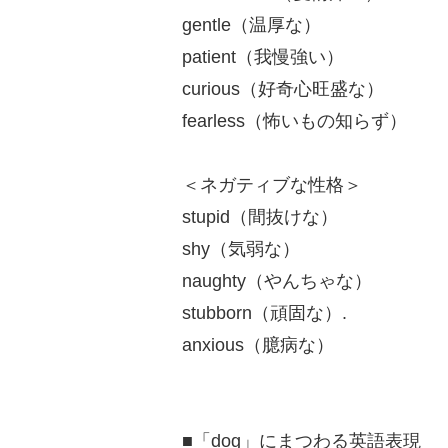
gentle（温厚な）
patient（我慢強い）
curious（好奇心旺盛な）
fearless（怖いもの知らず）
＜ネガティブな性格＞
stupid（間抜けな）
shy（気弱な）
naughty（やんちゃな）
stubborn（頑固な）.
anxious（臆病な）
■「dog」にまつわる英語表現