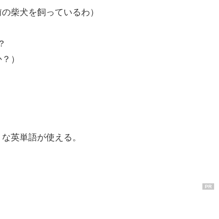
前の柴犬を飼っているわ）
?
か？）
うな英単語が使える。
PR