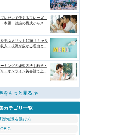
語プレゼンで使えるフレーズ
・本題・結論の構成からス...
を学ぶメリット12選！キャリ
収入・視野が広がる理由と...
ピーキングの練習方法｜独学・
リ・オンライン英会話で上...
事をもっと見る ≫
集カテゴリ一覧
基礎知識＆選び方
TOEIC