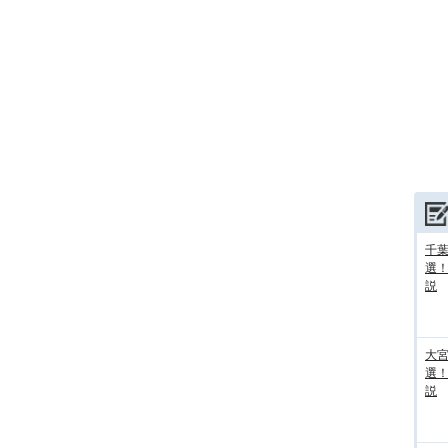
千葉
選
説
大宮
選
説