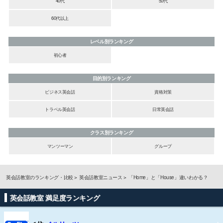
40代
50代
60代以上
レベル別ランキング
初心者
目的別ランキング
ビジネス英会話
資格対策
トラベル英会話
日常英会話
クラス別ランキング
マンツーマン
グループ
英会話教室のランキング・比較
英会話教室ニュース
「Home」と「House」違いわかる？
英会話教室 満足度ランキング