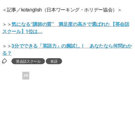
＜記事／kotanglish（日本ワーキング・ホリデー協会）＞
＞＞
気になる“講師の質” 満足度の高さで選ばれた【英会話
スクール】1位は…
＞＞
3分でできる「英語力」の腕試し！ あなたなら何問わか
る？
英会話スクール
単語
PR