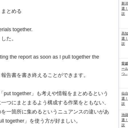
新
選
）まとめる
説
ials together.
高
ました。
選
説
ing the report as soon as I pull together the
愛媛
ー
つ...
、報告書を書き終えることができます。
現の「put together」も考えや情報をまとめるという
仙
選
に一つにまとまるよう構成する作業をともない、
説
のを一箇所に集めるというニュアンスの違いがあ
池袋
 together」を使う方が好ましい。
選
説