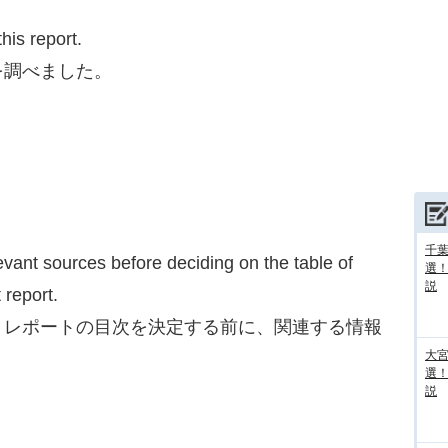
is report.
を調べました。
千葉
ant sources before deciding on the table of
選
説
 report.
トレポートの目次を決定する前に、関連する情報
大宮
。
選
説