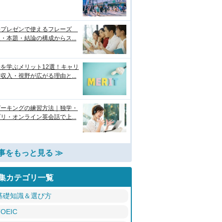
語プレゼンで使えるフレーズ
・本題・結論の構成からス...
を学ぶメリット12選！キャリ
収入・視野が広がる理由と...
ピーキングの練習方法｜独学・
リ・オンライン英会話で上...
事をもっと見る ≫
集カテゴリ一覧
基礎知識＆選び方
TOEIC