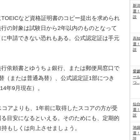
新
選
説
OEICなど資格証明書のコピー提出を求められ
発行の対象は試験日から2年以内のものとなって
きに申請できない恐れもある。公式認定証は手元
高
選
説
行依頼書とゆうちょ銀行、または郵便局窓口で
愛媛
ー
替（または普通為替）、公式認定証1部につき
つ...
14年9月現在）。
仙
スコアよりも、1年前に取得したスコアの方が受
選
説
図る目安になるといえる。そのためにも、定期的
を維持もしくは向上させましょう。
池袋
選
説