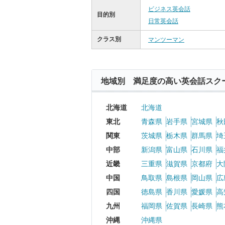
ビジネス英会話
目的別
日常英会話
クラス別
マンツーマン
地域別 満足度の高い英会話スク
北海道
北海道
東北
青森県
岩手県
宮城県
秋
関東
茨城県
栃木県
群馬県
埼
中部
新潟県
富山県
石川県
福
近畿
三重県
滋賀県
京都府
大
中国
鳥取県
島根県
岡山県
広
四国
徳島県
香川県
愛媛県
高
九州
福岡県
佐賀県
長崎県
熊
沖縄
沖縄県