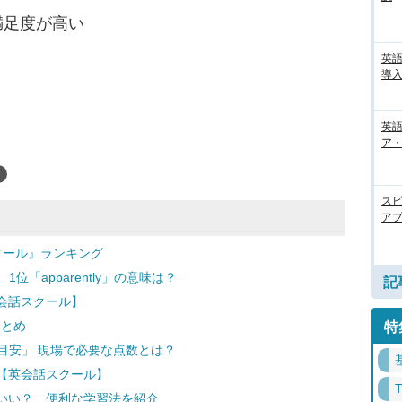
満足度が高い
英
導入
英語
ア・
ス
アプ
クール』ランキング
位「apparently」の意味は？
記
会話スクール】
まとめ
特
の目安」 現場で必要な点数とは？
【英会話スクール】
いい？ 便利な学習法を紹介