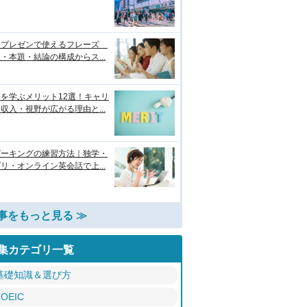
語プレゼンで使えるフレーズ
・本題・結論の構成からス...
を学ぶメリット12選！キャリ
収入・視野が広がる理由と...
ピーキングの練習方法｜独学・
リ・オンライン英会話で上...
事をもっと見る ≫
集カテゴリ一覧
基礎知識＆選び方
TOEIC