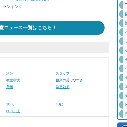
】ランキング
室ニュース一覧はこちら！
講師
スタッフ
教室環境
授業の受けやすさ
費用
学習効果
30代
40代
60代以上