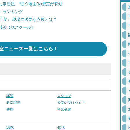
学習法 “使う場面”の想定が有効
】ランキング
の目安」 現場で必要な点数とは？
【英会話スクール】
室ニュース一覧はこちら！
講師
スタッフ
教室環境
授業の受けやすさ
費用
学習効果
30代
40代