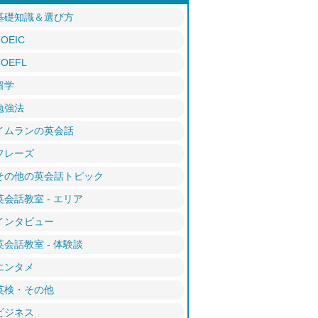
基礎知識＆選び方
TOEIC
TOEFL
留学
勉強法
イムランの英会話
フレーズ
その他の英会話トピック
英会話教室 - エリア
インタビュー
英会話教室 - 体験談
エンタメ
英検・その他
ビジネス