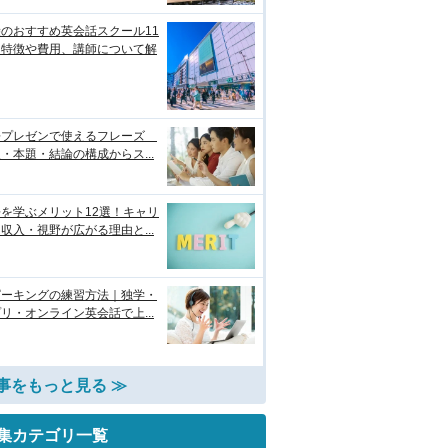
のおすすめ英会話スクール11
！特徴や費用、講師について解
語プレゼンで使えるフレーズ
・本題・結論の構成からス...
を学ぶメリット12選！キャリ
収入・視野が広がる理由と...
ピーキングの練習方法｜独学・
リ・オンライン英会話で上...
事をもっと見る ≫
集カテゴリ一覧