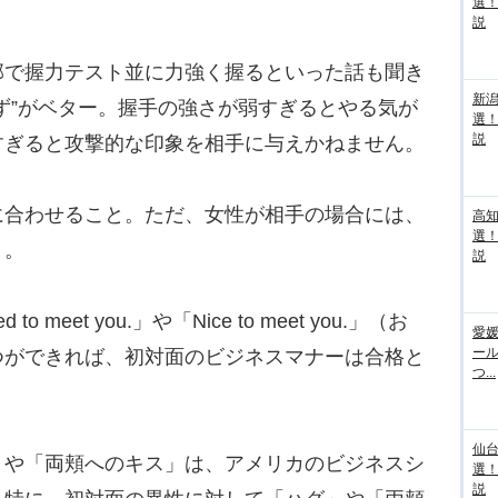
選
説
で握力テスト並に力強く握るといった話も聞き
新
ず”がベター。握手の強さが弱すぎるとやる気が
選
説
すぎると攻撃的な印象を相手に与えかねません。
合わせること。ただ、女性が相手の場合には、
高
選
う。
説
meet you.」や「Nice to meet you.」（お
愛媛
ー
つができれば、初対面のビジネスマナーは合格と
つ...
仙
や「両頬へのキス」は、アメリカのビジネスシ
選
説