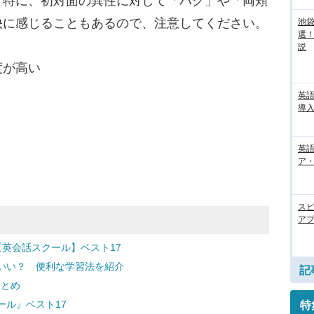
。特に、初対面の異性に対して「ハグ」や「両頬
快に感じることもあるので、注意してください。
池袋
選
説
度が高い
英
導入
英語
ア・
ス
アプ
英会話スクール】ベスト17
いい？ 便利な学習法を紹介
記
まとめ
ール』ベスト17
特