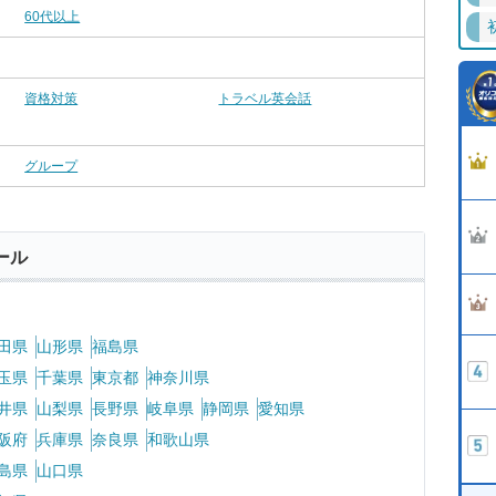
60代以上
資格対策
トラベル英会話
グループ
ール
田県
山形県
福島県
玉県
千葉県
東京都
神奈川県
井県
山梨県
長野県
岐阜県
静岡県
愛知県
阪府
兵庫県
奈良県
和歌山県
島県
山口県