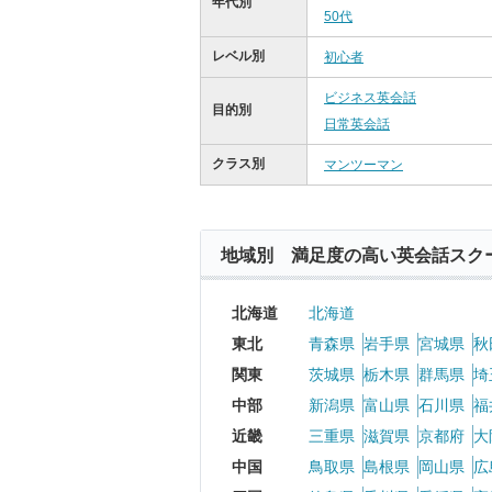
年代別
50代
レベル別
初心者
ビジネス英会話
目的別
日常英会話
クラス別
マンツーマン
地域別 満足度の高い英会話スク
北海道
北海道
東北
青森県
岩手県
宮城県
秋
関東
茨城県
栃木県
群馬県
埼
中部
新潟県
富山県
石川県
福
近畿
三重県
滋賀県
京都府
大
中国
鳥取県
島根県
岡山県
広