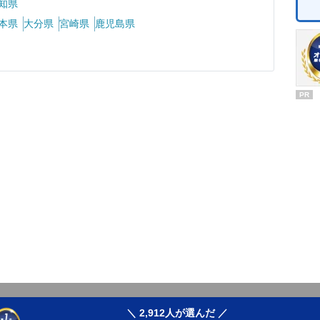
知県
本県
大分県
宮崎県
鹿児島県
PR
＼ 2,912人が選んだ ／