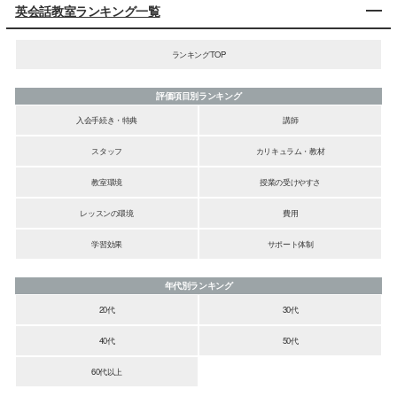
英会話教室ランキング一覧
ランキングTOP
評価項目別ランキング
入会手続き・特典
講師
スタッフ
カリキュラム・教材
教室環境
授業の受けやすさ
レッスンの環境
費用
学習効果
サポート体制
年代別ランキング
20代
30代
40代
50代
60代以上