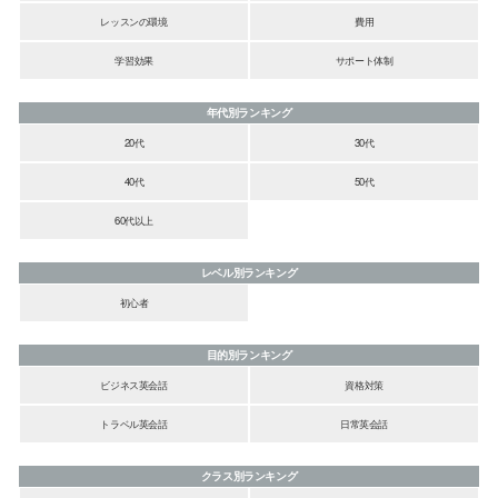
レッスンの環境
費用
学習効果
サポート体制
年代別ランキング
20代
30代
40代
50代
60代以上
レベル別ランキング
初心者
目的別ランキング
ビジネス英会話
資格対策
トラベル英会話
日常英会話
クラス別ランキング