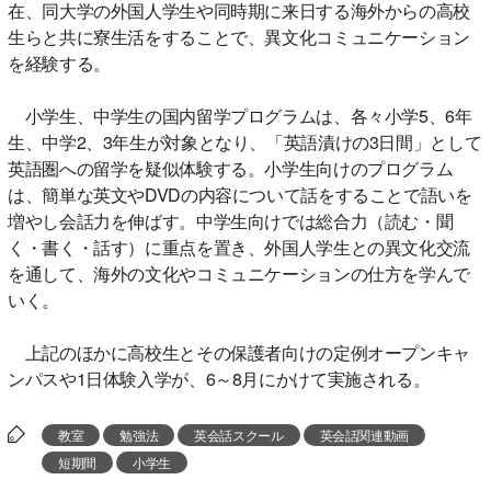
在、同大学の外国人学生や同時期に来日する海外からの高校
生らと共に寮生活をすることで、異文化コミュニケーション
を経験する。
小学生、中学生の国内留学プログラムは、各々小学5、6年
生、中学2、3年生が対象となり、「英語漬けの3日間」として
英語圏への留学を疑似体験する。小学生向けのプログラム
は、簡単な英文やDVDの内容について話をすることで語いを
増やし会話力を伸ばす。中学生向けでは総合力（読む・聞
く・書く・話す）に重点を置き、外国人学生との異文化交流
を通して、海外の文化やコミュニケーションの仕方を学んで
いく。
上記のほかに高校生とその保護者向けの定例オープンキャ
ンパスや1日体験入学が、6～8月にかけて実施される。
教室
勉強法
英会話スクール
英会話関連動画
短期間
小学生