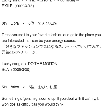
EXILE（2009/4/15）
6th Libra × 6位 てんびん座
Dress yourself in your favorite fashion and go to the place you
are interested in. It can be your energy source.
「好きなファッションで気になるスポットへでかけてみて。
元気の素をチャージ」
Lucky song＞＞DO THE MOTION
BoA（2005/3/30）
5th Aries × 5位 おひつじ座
Something urgent might come up. If you deal with it calmly, it
won’t be as difficult as you would think.