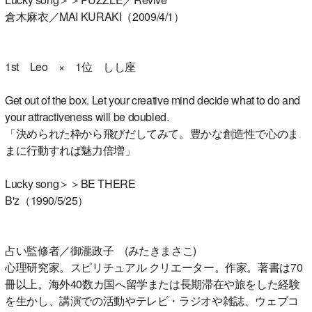
倉木麻衣／MAI KURAKI（2009/4/1）
1st Leo × 1位 しし座
Get out of the box. Let your creative mind decide what to do and
your attractiveness will be doubled.
「決められた枠から飛びだしてみて。豊かな創造性で心のま
まに行動すれば魅力倍増」
Lucky song＞＞BE THERE
B'z（1990/5/25）
占い監修者／御瀧政子 (みたきまさこ)
心理研究家。スピリチュアル クリエーター。作家。著書は70
冊以上。海外40数カ国へ留学または長期滞在や旅をした経験
を生かし、講演での活動やテレビ・ラジオや雑誌、ウェブコ