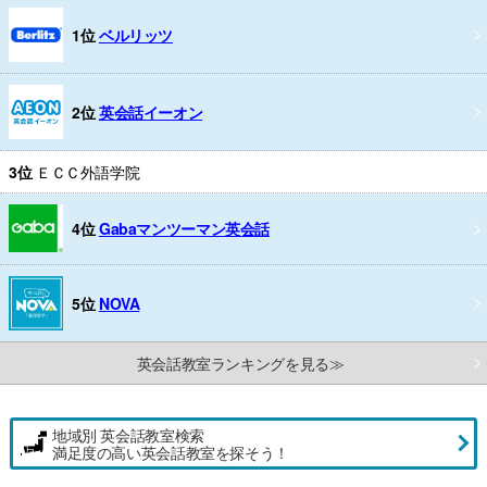
1位
ベルリッツ
2位
英会話イーオン
3位
ＥＣＣ外語学院
4位
Gabaマンツーマン英会話
5位
NOVA
英会話教室ランキングを見る≫
地域別 英会話教室検索
満足度の高い英会話教室を探そう！