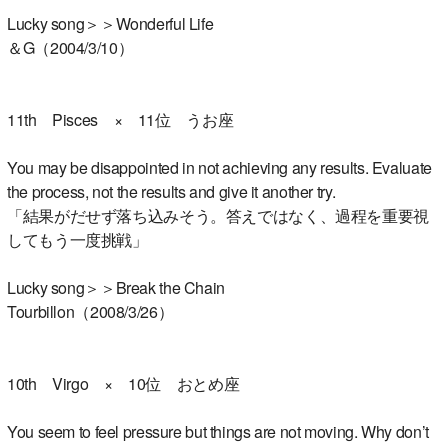
Lucky song＞＞Wonderful Life
＆G（2004/3/10）
11th Pisces × 11位 うお座
You may be disappointed in not achieving any results. Evaluate
the process, not the results and give it another try.
「結果がだせず落ち込みそう。答えではなく、過程を重要視
してもう一度挑戦」
Lucky song＞＞Break the Chain
Tourbillon（2008/3/26）
10th Virgo × 10位 おとめ座
You seem to feel pressure but things are not moving. Why don’t