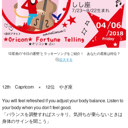
12星座の“今日の運勢”とラッキーソングをご紹介！ あなたの星座は何位？
拡大する
12th Capricorn × 12位 やぎ座
You will feel refreshed if you adjust your body balance. Listen to
your body when you don’t feel good.
「バランスを調整すればスッキリ。気持ちが乗らないときは
身体のサインを聞こう」