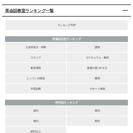
英会話教室ランキング一覧
ランキングTOP
評価項目別ランキング
入会手続き・特典
講師
スタッフ
カリキュラム・教材
教室環境
授業の受けやすさ
レッスンの環境
費用
学習効果
サポート体制
年代別ランキング
20代
30代
40代
50代
60代以上