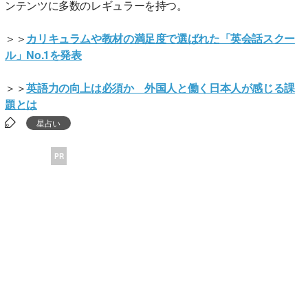
ンテンツに多数のレギュラーを持つ。
＞＞
カリキュラムや教材の満足度で選ばれた「英会話スクー
ル」No.1を発表
＞＞
英語力の向上は必須か 外国人と働く日本人が感じる課
題とは
星占い
PR