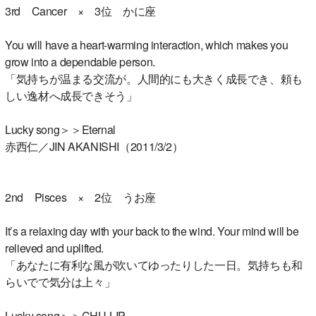
3rd Cancer × 3位 かに座
You will have a heart-warming interaction, which makes you
grow into a dependable person.
「気持ちが温まる交流が。人間的にも大きく成長でき、頼も
しい逸材へ成長できそう」
Lucky song＞＞Eternal
赤西仁／JIN AKANISHI（2011/3/2）
2nd Pisces × 2位 うお座
It’s a relaxing day with your back to the wind. Your mind will be
relieved and uplifted.
「あなたに有利な風が吹いてゆったりした一日。気持ちも和
らいでで気分は上々」
Lucky song＞＞CHU-LIP