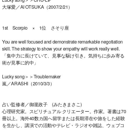
大塚愛／AI OTSUKA（2007/2/21）
1st Scorpio × 1位 さそり座
You are well focused and demonstrate remarkable negotiation
skill. The strategy to show your empathy will work really well.
「集中力に長けていて、見事な駆け引き。気持ちに歩み寄る
術が見事に的中」
Lucky song＞＞Troublemaker
嵐／ARASHI（2010/3/3）
占い監修者／御瀧政子 (みたきまさこ)
心理研究家。スピリチュアル クリエーター。作家。著書は70
冊以上。海外40数カ国へ留学または長期滞在や旅をした経験
を生かし、講演での活動やテレビ・ラジオや雑誌、ウェブコ