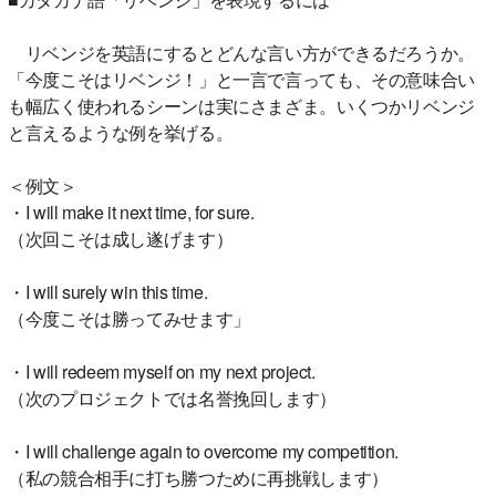
リベンジを英語にするとどんな言い方ができるだろうか。
「今度こそはリベンジ！」と一言で言っても、その意味合い
も幅広く使われるシーンは実にさまざま。いくつかリベンジ
と言えるような例を挙げる。
＜例文＞
・I will make it next time, for sure.
（次回こそは成し遂げます）
・I will surely win this time.
（今度こそは勝ってみせます」
・I will redeem myself on my next project.
（次のプロジェクトでは名誉挽回します）
・I will challenge again to overcome my competition.
（私の競合相手に打ち勝つために再挑戦します）