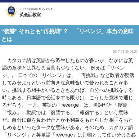
オリコン顧客満足度ランキング
英会話教室
“復讐” それとも“再挑戦”？ 「リベンジ」本当の意味
とは
2017-08-30 08:20
カタカナ語は英語から派生したものが多いが、なかには英
語の意味とは異なる言葉も少なくない。 例えば「リベン
ジ」。 日本での「リベンジ」は、「再挑戦」など敗者が復活
してみせようという前向きな意味合いで使われることが多
い。挑戦する相手がいるときもあれば、自分への挑戦をする
時もある。日本語で会話をする限りは、こうした意味で通じ
るだろう。 一方、英語の「revenge」は、名詞だと「復讐」
「恨み」、動詞では「復讐する」「報復する」という意味
だ。自分に傷を負わせたとか不利益をもたらした相手をおと
しめるといったダークな意味がある。そのため、カタカナ語
「リベンジ」と英単語「revenge」は別物として使い分ける必