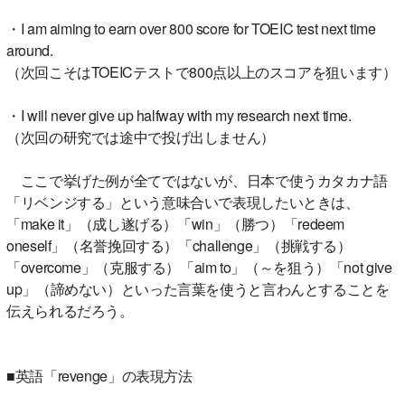
・I am aiming to earn over 800 score for TOEIC test next time
around.
（次回こそはTOEICテストで800点以上のスコアを狙います）
・I will never give up halfway with my research next time.
（次回の研究では途中で投げ出しません）
ここで挙げた例が全てではないが、日本で使うカタカナ語
「リベンジする」という意味合いで表現したいときは、
「make it」（成し遂げる）「win」（勝つ）「redeem
oneself」（名誉挽回する）「challenge」（挑戦する）
「overcome」（克服する）「aim to」（～を狙う）「not give
up」（諦めない）といった言葉を使うと言わんとすることを
伝えられるだろう。
■英語「revenge」の表現方法