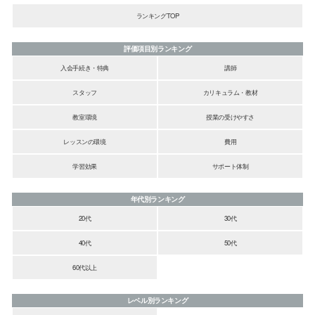
ランキングTOP
評価項目別ランキング
入会手続き・特典
講師
スタッフ
カリキュラム・教材
教室環境
授業の受けやすさ
レッスンの環境
費用
学習効果
サポート体制
年代別ランキング
20代
30代
40代
50代
60代以上
レベル別ランキング