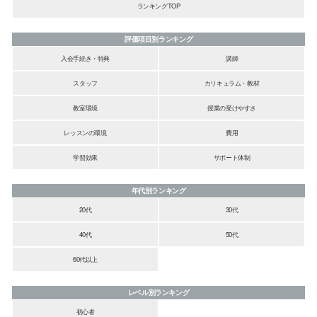
ランキングTOP
評価項目別ランキング
入会手続き・特典
講師
スタッフ
カリキュラム・教材
教室環境
授業の受けやすさ
レッスンの環境
費用
学習効果
サポート体制
年代別ランキング
20代
30代
40代
50代
60代以上
レベル別ランキング
初心者