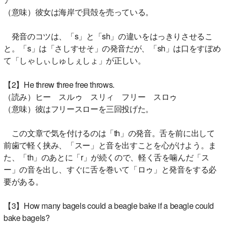
（意味）彼女は海岸で貝殻を売っている。
発音のコツは、「s」と「sh」の違いをはっきりさせるこ
と。「s」は「さしすせそ」の発音だが、「sh」は口をすぼめ
て「しゃしぃしゅしぇしょ」が正しい。
【2】He threw three free throws.
（読み）ヒー スルゥ スリィ フリー スロゥ
（意味）彼はフリースローを三回投げた。
この文章で気を付けるのは「th」の発音。舌を前に出して
前歯で軽く挟み、「スー」と音を出すことを心がけよう。ま
た、「th」のあとに「r」が続くので、軽く舌を噛んだ「ス
ー」の音を出し、すぐに舌を巻いて「ロゥ」と発音をする必
要がある。
【3】How many bagels could a beagle bake if a beagle could
bake bagels?