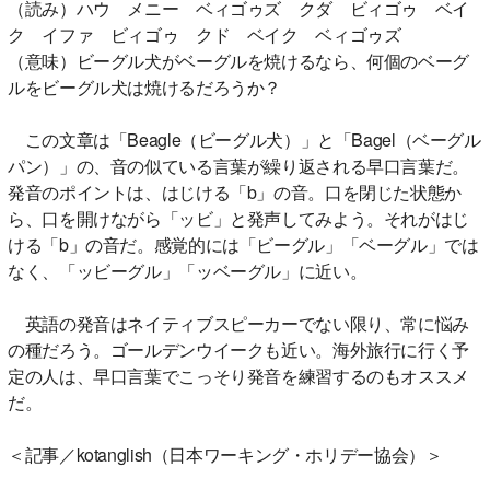
（読み）ハウ メニー ベィゴゥズ クダ ビィゴゥ ベイ
ク イファ ビィゴゥ クド ベイク ベィゴゥズ
（意味）ビーグル犬がベーグルを焼けるなら、何個のベーグ
ルをビーグル犬は焼けるだろうか？
この文章は「Beagle（ビーグル犬）」と「Bagel（ベーグル
パン）」の、音の似ている言葉が繰り返される早口言葉だ。
発音のポイントは、はじける「b」の音。口を閉じた状態か
ら、口を開けながら「ッビ」と発声してみよう。それがはじ
ける「b」の音だ。感覚的には「ビーグル」「ベーグル」では
なく、「ッビーグル」「ッベーグル」に近い。
英語の発音はネイティブスピーカーでない限り、常に悩み
の種だろう。ゴールデンウイークも近い。海外旅行に行く予
定の人は、早口言葉でこっそり発音を練習するのもオススメ
だ。
＜記事／kotanglish（日本ワーキング・ホリデー協会）＞