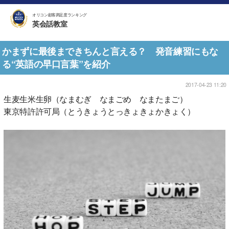
オリコン顧客満足度ランキング
英会話教室
かまずに最後まできちんと言える？ 発音練習にもな
る“英語の早口言葉”を紹介
2017-04-23 11:20
生麦生米生卵（なまむぎ なまごめ なまたまご）
東京特許許可局（とうきょうとっきょきょかきょく）