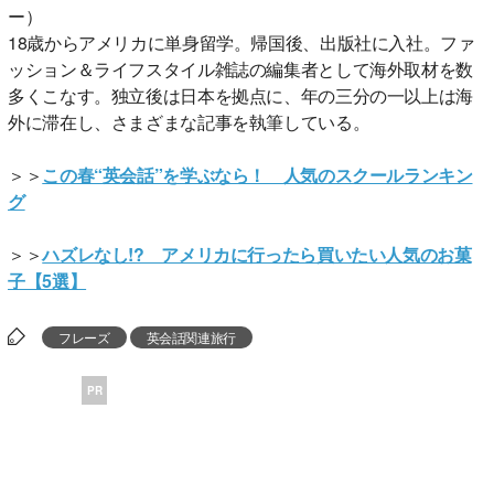
ー）
18歳からアメリカに単身留学。帰国後、出版社に入社。ファ
ッション＆ライフスタイル雑誌の編集者として海外取材を数
多くこなす。独立後は日本を拠点に、年の三分の一以上は海
外に滞在し、さまざまな記事を執筆している。
＞＞
この春“英会話”を学ぶなら！ 人気のスクールランキン
グ
＞＞
ハズレなし!? アメリカに行ったら買いたい人気のお菓
子【5選】
フレーズ
英会話関連旅行
PR