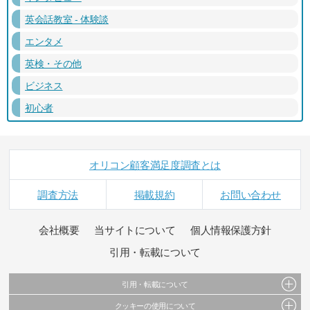
英会話教室 - 体験談
エンタメ
英検・その他
ビジネス
初心者
オリコン顧客満足度調査とは
調査方法
掲載規約
お問い合わせ
会社概要
当サイトについて
個人情報保護方針
引用・転載について
引用・転載について
クッキーの使用について
当サイトで公開されている情報（文字、写真、イラスト、画像データ等）及びこれらの配