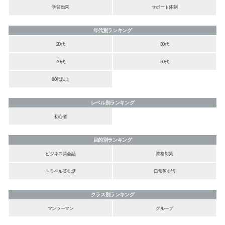
学習効果
サポート体制
年代別ランキング
20代
30代
40代
50代
60代以上
レベル別ランキング
初心者
目的別ランキング
ビジネス英会話
資格対策
トラベル英会話
日常英会話
クラス別ランキング
マンツーマン
グループ