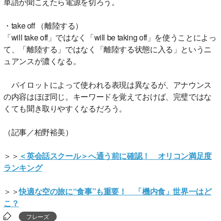
単語が聞こえたら電源を切ろう。
・take off （離陸する）
「will take off」ではなく「will be taking off」を使うことによっ
て、「離陸する」ではなく「離陸する状態に入る」というニ
ュアンスが濃くなる。
パイロットによって使われる表現は異なるが、アナウンス
の内容はほぼ同じ。キーワードを覚えておけば、完璧ではな
くても聞き取りやすくなるだろう。
（記事／柏野裕美）
＞＞
＜英会話スクール＞へ通う前に確認！ オリコン満足度
ランキング
＞＞
快適な空の旅に“食事”も重要！ 「機内食」世界一はど
こ？
フレーズ