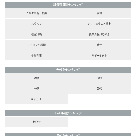
評価項目別ランキング
入会手続き・特典
講師
スタッフ
カリキュラム・教材
教室環境
授業の受けやすさ
レッスンの環境
費用
学習効果
サポート体制
年代別ランキング
20代
30代
40代
50代
60代以上
レベル別ランキング
初心者
目的別ランキング