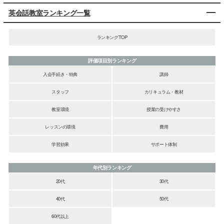
英会話教室ランキング一覧
ランキングTOP
評価項目別ランキング
入会手続き・特典
講師
スタッフ
カリキュラム・教材
教室環境
授業の受けやすさ
レッスンの環境
費用
学習効果
サポート体制
年代別ランキング
20代
30代
40代
50代
60代以上