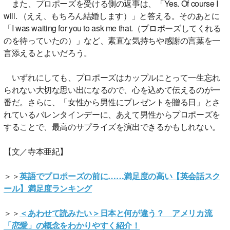
また、プロポーズを受ける側の返事は、「Yes. Of course I
will. （ええ、もちろん結婚します）」と答える。そのあとに
「I was waiting for you to ask me that.（プロポーズしてくれる
のを待っていたの）」など、素直な気持ちや感謝の言葉を一
言添えるとよいだろう。
いずれにしても、プロポーズはカップルにとって一生忘れ
られない大切な思い出になるので、心を込めて伝えるのが一
番だ。さらに、「女性から男性にプレゼントを贈る日」とさ
れているバレンタインデーに、あえて男性からプロポーズを
することで、最高のサプライズを演出できるかもしれない。
【文／寺本亜紀】
＞＞
英語でプロポーズの前に……満足度の高い【英会話スク
ール】満足度ランキング
＞＞
＜あわせて読みたい＞日本と何が違う？ アメリカ流
「恋愛」の概念をわかりやすく紹介！