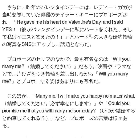
さらに、昨年のバレンタインデーには、レディー・ガガが
当時交際していた俳優のテイラー・キニーにプロポーズさ
れ、「He gave me his heart on Valentine's Day, and I said
YES！（彼がバレンタインデーに私にハートをくれた、そし
て私はイエスと答えたの！）」とハート型の大きな婚約指輪
の写真をSNSにアップし、話題となった。
プロポーズのセリフのなかで、最も有名なのは「Will you
marry me? （結婚してください）」だろう。映画やドラマな
どで、片ひざをつき指輪を差し出しながら「Will you marry
me?」とプロポーする姿はあまりにも有名だ。
このほか、「Marry me. I will make you happy no matter what.
（結婚してください。必ず幸せにします）」や「Could you
promise me that you will marry me someday? （いつか結婚する
と約束してくれる？）」など、プロポーズの言葉は様々あ
る。