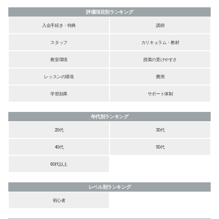
評価項目別ランキング
入会手続き・特典
講師
スタッフ
カリキュラム・教材
教室環境
授業の受けやすさ
レッスンの環境
費用
学習効果
サポート体制
年代別ランキング
20代
30代
40代
50代
60代以上
レベル別ランキング
初心者