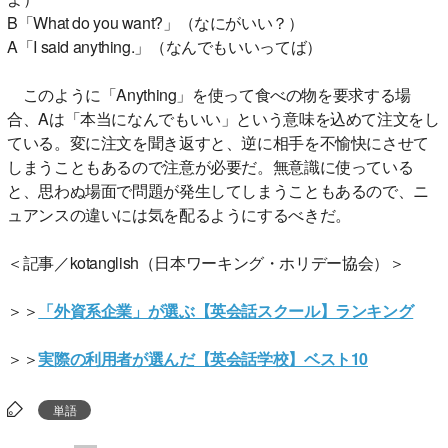
B「What do you want?」（なにがいい？）
A「I said anything.」（なんでもいいってば）
このように「Anything」を使って食べの物を要求する場
合、Aは「本当になんでもいい」という意味を込めて注文をし
ている。変に注文を聞き返すと、逆に相手を不愉快にさせて
しまうこともあるので注意が必要だ。無意識に使っている
と、思わぬ場面で問題が発生してしまうこともあるので、ニ
ュアンスの違いには気を配るようにするべきだ。
＜記事／kotanglish（日本ワーキング・ホリデー協会）＞
＞＞
「外資系企業」が選ぶ【英会話スクール】ランキング
＞＞
実際の利用者が選んだ【英会話学校】ベスト10
単語