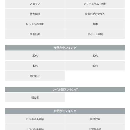
スタッフ
カリキュラム・教材
教室環境
授業の受けやすさ
レッスンの環境
費用
学習効果
サポート体制
年代別ランキング
20代
30代
40代
50代
60代以上
レベル別ランキング
初心者
目的別ランキング
ビジネス英会話
資格対策
トラベル英会話
日常英会話