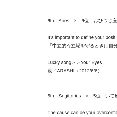
6th Aries × 6位 おひつじ座
It’s important to define your positi
「中立的な立場を守るときは自
Lucky song＞＞Your Eyes
嵐／ARASHI（2012/6/6）
5th Sagittarius × 5位 いて
The cause can be your overconfid