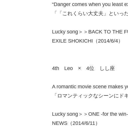
“Danger comes when you least exp
「「これくらい大丈夫」といっ
Lucky song＞＞BACK TO THE 
EXILE SHOKICHI（2014/6/4）
4th Leo × 4位 しし座
A romantic movie scene makes you
「ロマンティックなシーンにド
Lucky song＞＞ONE -for the win-
NEWS（2014/6/11）