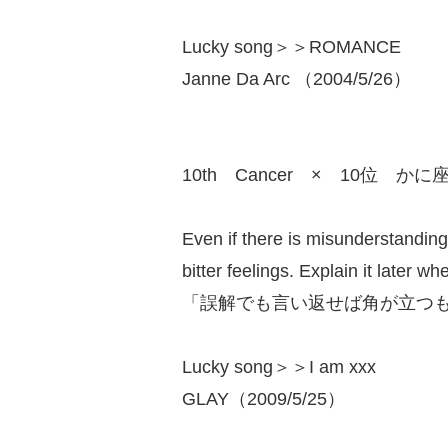
Lucky song＞＞ROMANCE
Janne Da Arc （2004/5/26）
10th Cancer × 10位 かに
Even if there is misunderstanding
bitter feelings. Explain it later 
「誤解でも言い返せば角が立つ
Lucky song＞＞I am xxx
GLAY（2009/5/25）