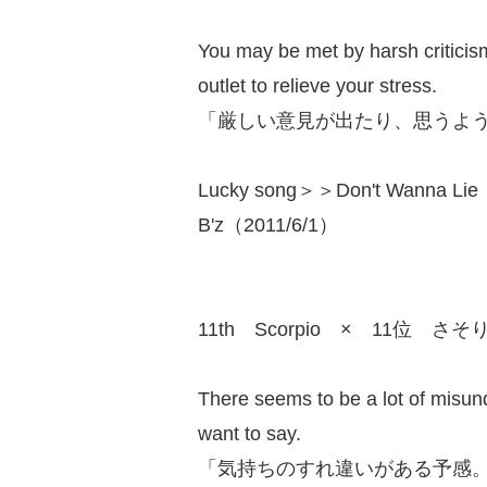
You may be met by harsh criticis
outlet to relieve your stress.
「厳しい意見が出たり、思うよ
Lucky song＞＞Don't Wanna Lie
B'z（2011/6/1）
11th Scorpio × 11位 さそ
There seems to be a lot of misun
want to say.
「気持ちのすれ違いがある予感