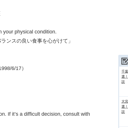
座
 your physical condition.
バランスの良い食事を心がけて」
98/6/17）
千葉
選
説
大宮
選
説
. If it’s a difficult decision, consult with