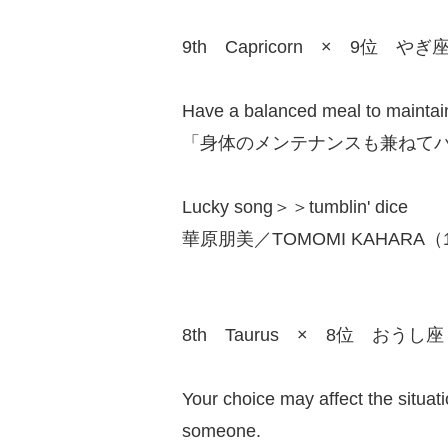
9th Capricorn × 9位 やぎ
Have a balanced meal to maintain
「身体のメンテナンスも兼ねて
Lucky song＞＞tumblin' dice
華原朋美／TOMOMI KAHARA（19
8th Taurus × 8位 おうし座
Your choice may affect the situation
someone.