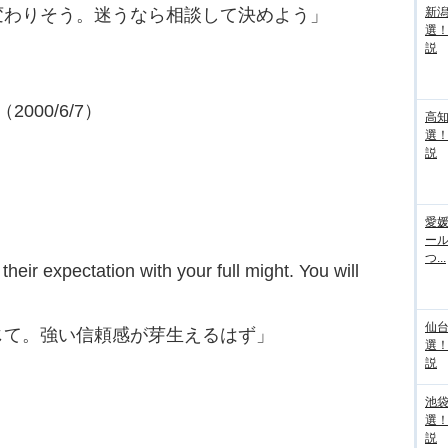
変わりそう。迷うなら相談して決めよう」
新
選
説
2000/6/7）
高
選
説
愛媛
ー
つ...
eir expectation with your full might. You will
仙
じて。強い信頼感が芽生えるはず」
選
説
池袋
選
説