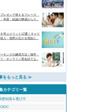
語プレゼンで使えるフレーズ
・本題・結論の構成からス...
を学ぶメリット12選！キャリ
収入・視野が広がる理由と...
ピーキングの練習方法｜独学・
リ・オンライン英会話で上...
事をもっと見る ≫
集カテゴリ一覧
基礎知識＆選び方
TOEIC