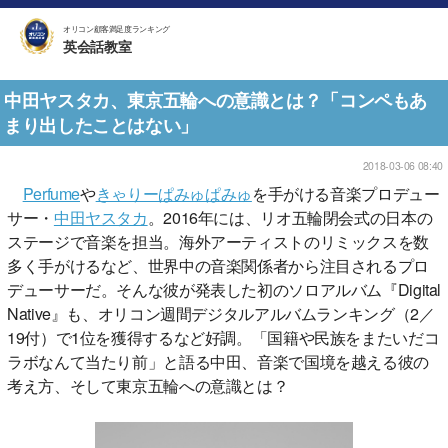
オリコン顧客満足度ランキング
英会話教室
中田ヤスタカ、東京五輪への意識とは？「コンペもあ
まり出したことはない」
2018-03-06 08:40
Perfume
や
きゃりーぱみゅぱみゅ
を手がける音楽プロデュー
サー・
中田ヤスタカ
。2016年には、リオ五輪閉会式の日本の
ステージで音楽を担当。海外アーティストのリミックスを数
多く手がけるなど、世界中の音楽関係者から注目されるプロ
デューサーだ。そんな彼が発表した初のソロアルバム『Digital
Native』も、オリコン週間デジタルアルバムランキング（2／
19付）で1位を獲得するなど好調。「国籍や民族をまたいだコ
ラボなんて当たり前」と語る中田、音楽で国境を越える彼の
考え方、そして東京五輪への意識とは？