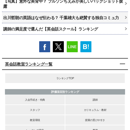
【写真】意外な美背中？ ブルゾンちえみが美しいバックショット披
露
出川哲朗の英語はなぜ伝わる？ 千葉雄大も絶賛する独自コミュ力
講師の満足度で選んだ【英会話スクール】ランキング
英会話教室ランキング一覧
ランキングTOP
評価項目別ランキング
入会手続き・特典
講師
スタッフ
カリキュラム・教材
教室環境
授業の受けやすさ
レッスンの環境
費用