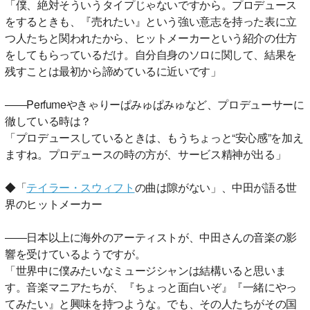
「僕、絶対そういうタイプじゃないですから。プロデュース
をするときも、『売れたい』という強い意志を持った表に立
つ人たちと関われたから、ヒットメーカーという紹介の仕方
をしてもらっているだけ。自分自身のソロに関して、結果を
残すことは最初から諦めているに近いです」
――Perfumeやきゃりーぱみゅぱみゅなど、プロデューサーに
徹している時は？
「プロデュースしているときは、もうちょっと“安心感”を加え
ますね。プロデュースの時の方が、サービス精神が出る」
◆「
テイラー・スウィフト
の曲は隙がない」、中田が語る世
界のヒットメーカー
――日本以上に海外のアーティストが、中田さんの音楽の影
響を受けているようですが。
「世界中に僕みたいなミュージシャンは結構いると思いま
す。音楽マニアたちが、『ちょっと面白いぞ』『一緒にやっ
てみたい』と興味を持つような。でも、その人たちがその国