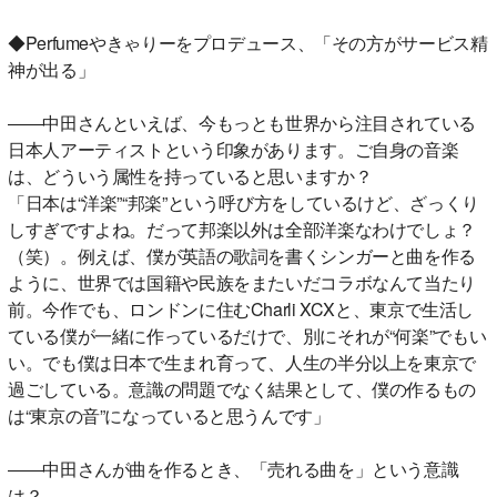
◆Perfumeやきゃりーをプロデュース、「その方がサービス精
神が出る」
――中田さんといえば、今もっとも世界から注目されている
日本人アーティストという印象があります。ご自身の音楽
は、どういう属性を持っていると思いますか？
「日本は“洋楽”“邦楽”という呼び方をしているけど、ざっくり
しすぎですよね。だって邦楽以外は全部洋楽なわけでしょ？
（笑）。例えば、僕が英語の歌詞を書くシンガーと曲を作る
ように、世界では国籍や民族をまたいだコラボなんて当たり
前。今作でも、ロンドンに住むCharli XCXと、東京で生活し
ている僕が一緒に作っているだけで、別にそれが“何楽”でもい
い。でも僕は日本で生まれ育って、人生の半分以上を東京で
過ごしている。意識の問題でなく結果として、僕の作るもの
は“東京の音”になっていると思うんです」
――中田さんが曲を作るとき、「売れる曲を」という意識
は？