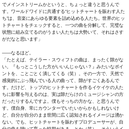
でメインストリームかというと、ちょっと違うと思うんで
す。ワールドワイドに共通する“ヒットチャートを賑わす人た
ち”は、音楽にあらゆる要素を詰め込める人たち。世界のヒッ
トチャートをチェックすると、一つの曲を分解して、完璧な
状態に組み立てるのがうまい人たちは大勢いて、それはさす
がだなと思います」
――なるほど。
「たとえば、テイラー・スウィフトの曲は、まったく隙がな
い。『もっとこうした方がいいんじゃない？』みたいなポイ
ントを、ことごとく潰してくる（笑）。その一方で、天然で
感覚的にぶっ飛んでいる人の曲って、隙がすごくあるんで
す。だけど、トップのヒットチャートを作るイケイケの人た
ちに影響を与えるのは、実は隙だらけのミュージシャンの方
だったりするんですよ。僕もそっちの方かな、と思うんで
す。僕自身、常にカウンターでいたいからかもしれないけ
ど、自分が自分のまま世間に広く認知されるイメージは湧か
ない。でも、ヒットチャートを賑わすプロデューサーが、自
分の曲を聴いて育った時期がある…とか（笑）。そういうイ