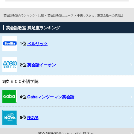
英会話教室のランキング・比較
英会話教室ニュース
中田ヤスタカ、東京五輪への意識は
英会話教室 満足度ランキング
1位
ベルリッツ
2位
英会話イーオン
3位
ＥＣＣ外語学院
4位
Gabaマンツーマン英会話
5位
NOVA
英会話教室ランキングを見る≫