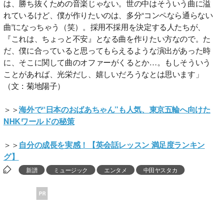
は、勝ち抜くための音楽じゃない。世の中はそういう曲に溢
れているけど、僕が作りたいのは、多分“コンペなら通らない
曲”になっちゃう（笑）。採用不採用を決定する人たちが、
『これは、ちょっと不安』となる曲を作りたい方なので。た
だ、僕に合っていると思ってもらえるような演出があった時
に、そこに関して曲のオファーがくるとか…。もしそういう
ことがあれば、光栄だし、嬉しいだろうなとは思います」
（文：菊地陽子）
＞＞
海外で“日本のおばあちゃん”も人気、東京五輪へ向けた
NHKワールドの秘策
＞＞
自分の成長を実感！【英会話レッスン 満足度ランキン
グ】
新譜
ミュージック
エンタメ
中田ヤスタカ
PR