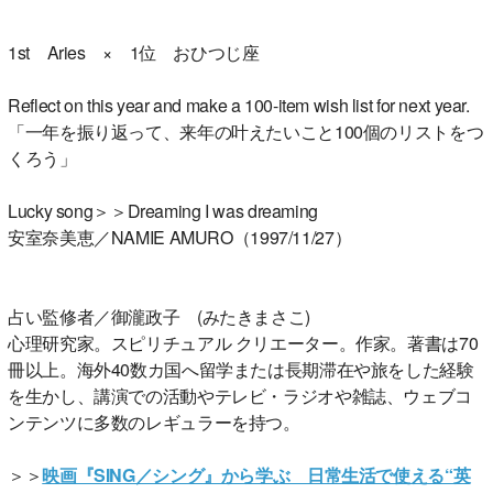
1st Aries × 1位 おひつじ座
Reflect on this year and make a 100-item wish list for next year.
「一年を振り返って、来年の叶えたいこと100個のリストをつ
くろう」
Lucky song＞＞Dreaming I was dreaming
安室奈美恵／NAMIE AMURO（1997/11/27）
占い監修者／御瀧政子 (みたきまさこ)
心理研究家。スピリチュアル クリエーター。作家。著書は70
冊以上。海外40数カ国へ留学または長期滞在や旅をした経験
を生かし、講演での活動やテレビ・ラジオや雑誌、ウェブコ
ンテンツに多数のレギュラーを持つ。
＞＞
映画『SING／シング』から学ぶ 日常生活で使える“英