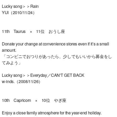
Lucky song＞＞Rain
YUI（2010/11/24）
11th Taurus × 11位 おうし座
Donate your change at convenience stores even if it’s a small
amount.
「コンビニでおつりがあったら、少しでもいいから募金をし
てみよう」
Lucky song＞＞Everyday／CAN'T GET BACK
w-inds.（2008/11/26）
10th Capricorn × 10位 やぎ座
Enjoy a close family atmosphere for the year-end holiday.