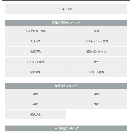
ランキングTOP
評価項目別ランキング
入会手続き・特典
講師
スタッフ
カリキュラム・教材
教室環境
授業の受けやすさ
レッスンの環境
費用
学習効果
サポート体制
年代別ランキング
20代
30代
40代
50代
60代以上
レベル別ランキング