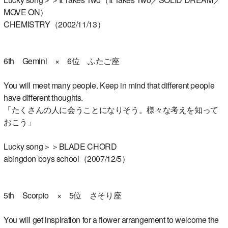
MOVE ON）
CHEMISTRY（2002/11/13）
6th Gemini × 6位 ふたご座
You will meet many people. Keep in mind that different people
have different thoughts.
「たくさんの人に会うことになりそう。様々な考えを知って
おこう」
Lucky song＞＞BLADE CHORD
abingdon boys school（2007/12/5）
5th Scorpio × 5位 さそり座
You will get inspiration for a flower arrangement to welcome the