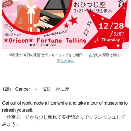
12星座の“今日の運勢”とラッキーソングをご紹介！ あなたの星座は何位？
拡大する
12th Cancer × 12位 かに座
Get out of work mode a little while and take a tour of museums to
refresh yourself.
「仕事モードから少し離れて美術館巡りでリフレッシュして
みよう」