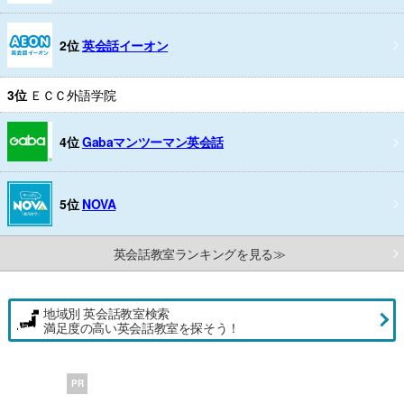
2位
英会話イーオン
3位
ＥＣＣ外語学院
4位
Gabaマンツーマン英会話
5位
NOVA
英会話教室ランキングを見る≫
地域別 英会話教室検索
満足度の高い英会話教室を探そう！
PR