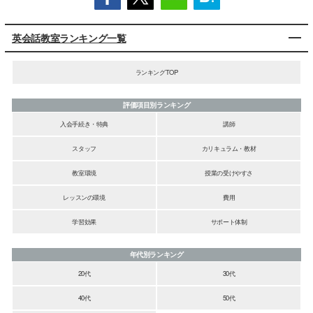
英会話教室ランキング一覧
ランキングTOP
評価項目別ランキング
入会手続き・特典
講師
スタッフ
カリキュラム・教材
教室環境
授業の受けやすさ
レッスンの環境
費用
学習効果
サポート体制
年代別ランキング
20代
30代
40代
50代