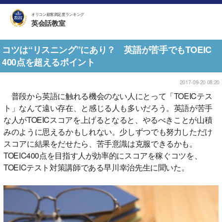
オリコン顧客満足度ランキング
英会話教室
コツは“リスニング”にあり？ 英語が苦手でもTOEIC
400点を超えるポイント
2017-09-20 08:20
普段から英語に触れる機会のない人にとって「TOEICテス
ト」なんて遠い存在、と感じる人も多いだろう。英語が苦手
な人がTOEICスコアを上げるとなると、やるべきことが山積
みのように思えるかもしれない。少しずつでも努力しただけ
スコアに結果をだせたら、苦手意識は克服できるかも。
TOEIC400点を目指す人が効率的にスコアを稼ぐコツを、
TOEICテスト対策講師である早川幸治先生に聞いた。