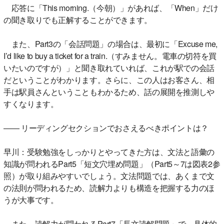
応答に「This morning.（今朝）」があれば、「When」だけ
の聞き取りでも正解することができます。
また、Part3の「会話問題」の場合は、最初に「Excuse me,
I’d like to buy a ticket for a train.（すみません。電車の切符を買
いたいのですが）」と聞き取れていれば、これが駅での会話
だということがわかります。さらに、この人はお客さん、相
手は駅員さんということもわかるため、話の展開を推測しや
すくなります。
―― リーディングセクションでおさえるべきポイントは？
早川：受験勉強をしっかりとやってきた方は、文法と語彙の
知識が問われるPart5「短文穴埋め問題」（Part5～7は図表2参
照）が取り組みやすいでしょう。文法問題では、あくまで文
の法則が問われるため、読解力よりも構造を把握する力のほ
うが大事です。
また、読解力が問われるPart7「長文読解問題」で、具体的