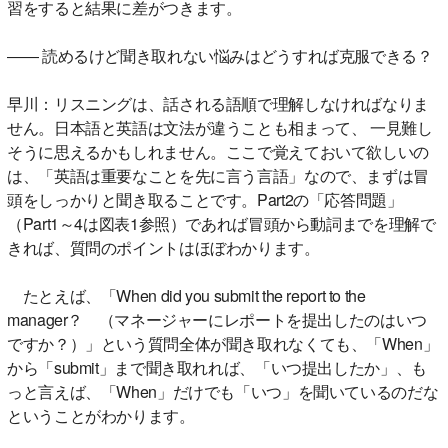
習をすると結果に差がつきます。
―― 読めるけど聞き取れない悩みはどうすれば克服できる？
早川：リスニングは、話される語順で理解しなければなりま
せん。日本語と英語は文法が違うことも相まって、 一見難し
そうに思えるかもしれません。ここで覚えておいて欲しいの
は、「英語は重要なことを先に言う言語」なので、まずは冒
頭をしっかりと聞き取ることです。Part2の「応答問題」
（Part1～4は図表1参照）であれば冒頭から動詞までを理解で
きれば、質問のポイントはほぼわかります。
たとえば、「When did you submit the report to the
manager？ （マネージャーにレポートを提出したのはいつ
ですか？）」という質問全体が聞き取れなくても、「When」
から「submit」まで聞き取れれば、「いつ提出したか」、も
っと言えば、「When」だけでも「いつ」を聞いているのだな
ということがわかります。