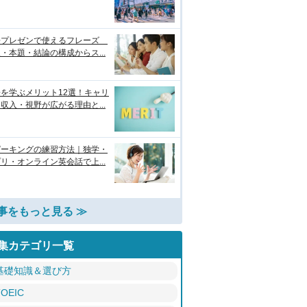
語プレゼンで使えるフレーズ
・本題・結論の構成からス...
を学ぶメリット12選！キャリ
収入・視野が広がる理由と...
ピーキングの練習方法｜独学・
リ・オンライン英会話で上...
事をもっと見る ≫
集カテゴリ一覧
基礎知識＆選び方
TOEIC