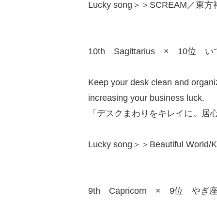
Lucky song＞＞SCREAM／東方
10th Sagittarius × 10位 
Keep your desk clean and organi
increasing your business luck.
「デスクまわりをキレイに。居
Lucky song＞＞Beautiful Wor
9th Capricorn × 9位 やぎ