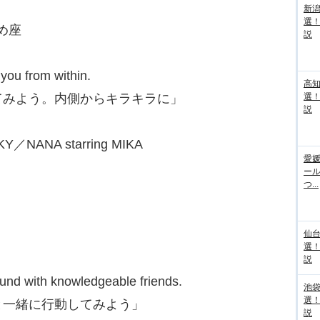
新
選
がめ座
説
 you from within.
高
てみよう。内側からキラキラに」
選
説
／NANA starring MIKA
愛媛
ー
つ...
仙
選
説
und with knowledgeable friends.
池袋
選
と一緒に行動してみよう」
説