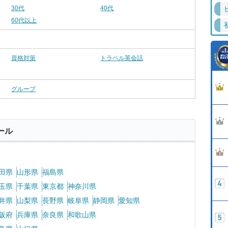
30代
40代
60代以上
資格対策
トラベル英会話
グループ
ール
田県
山形県
福島県
玉県
千葉県
東京都
神奈川県
井県
山梨県
長野県
岐阜県
静岡県
愛知県
阪府
兵庫県
奈良県
和歌山県