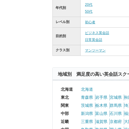
20代
年代別
50代
レベル別
初心者
ビジネス英会話
目的別
日常英会話
クラス別
マンツーマン
地域別 満足度の高い英会話スク
北海道
北海道
東北
青森県
岩手県
宮城県
秋
関東
茨城県
栃木県
群馬県
埼
中部
新潟県
富山県
石川県
福
近畿
三重県
滋賀県
京都府
大