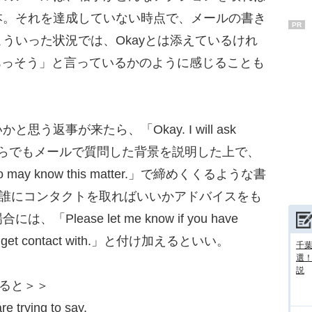
本。それを達成していない時点で、メールの書き
PR
ういった状況では、Okayとは添えているけれ
あっそう」と言っているかのように感じることも
返事が来たら、「Okay. I will ask
く、今さらでもメールで質問した背景を説明した上で、
se who may know this matter.」で締めくくるような書
ら誰にコンタクトを取ればいいかアドバイスをも
lease let me know if you have
shall get contact with.」と付け加えるといい。
千葉
選
説
ると＞＞
re trying to say.