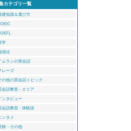
集カテゴリ一覧
基礎知識＆選び方
TOEIC
TOEFL
留学
勉強法
イムランの英会話
フレーズ
その他の英会話トピック
英会話教室 - エリア
インタビュー
英会話教室 - 体験談
エンタメ
英検・その他