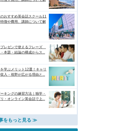
のおすすめ英会話スクール11
！特徴や費用、講師について解
語プレゼンで使えるフレーズ
・本題・結論の構成からス...
を学ぶメリット12選！キャリ
収入・視野が広がる理由と...
ピーキングの練習方法｜独学・
リ・オンライン英会話で上...
事をもっと見る ≫