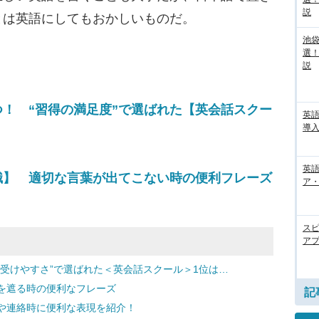
説
とは英語にしてもおかしいものだ。
池袋
選
説
！ “習得の満足度”で選ばれた【英会話スクー
英
導入
英語
識】 適切な言葉が出てこない時の便利フレーズ
ア・
ス
アプ
受けやすさ”で選ばれた＜英会話スクール＞1位は…
を遮る時の便利なフレーズ
記
や連絡時に便利な表現を紹介！