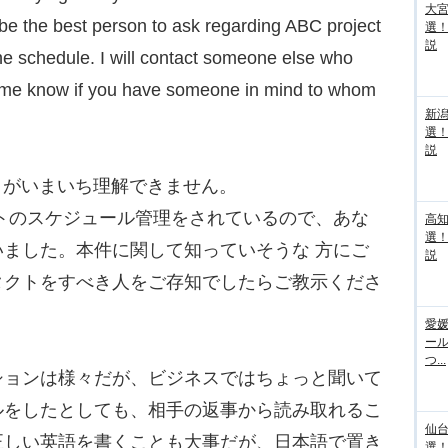
大宮
t be the best person to ask regarding ABC project
選
説
e schedule. I will contact someone else who
t me know if you have someone in mind to whom
新
選
説
とがいまいち理解できません。
ウクトのスケジュール管理をされているので、あな
高
選
ました。本件に関して知っていそうな 方にご
説
タクトをすべき人をご存知でしたらご教示くださ
愛媛
ー
つ...
ョンは様々だが、ビジネスではちょっと聞いて
ルをしたとしても、相手の返事から読み取れるこ
仙
正しい英語を書くことも大事だが、日本語で置き
選