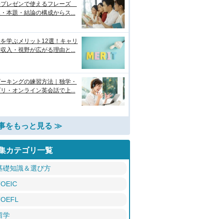
語プレゼンで使えるフレーズ
・本題・結論の構成からス...
を学ぶメリット12選！キャリ
収入・視野が広がる理由と...
ピーキングの練習方法｜独学・
リ・オンライン英会話で上...
事をもっと見る ≫
集カテゴリ一覧
基礎知識＆選び方
TOEIC
TOEFL
留学