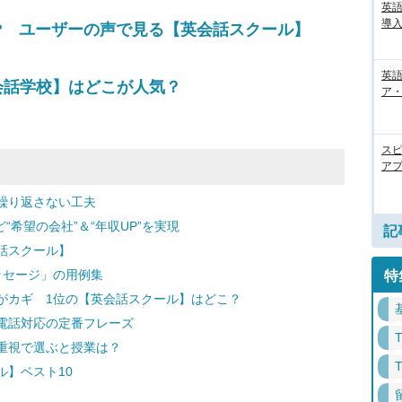
英
導入
? ユーザーの声で見る【英会話スクール】
英語
会話学校】はどこが人気？
ア・
ス
アプ
繰り返さない工夫
“希望の会社”＆“年収UP”を実現
記
話スクール】
ッセージ」の用例集
特
がカギ 1位の【英会話スクール】はどこ？
電話対応の定番フレーズ
重視で選ぶと授業は？
】ベスト10