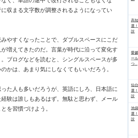
でなく、単語の途中で改行されることもなくな
行に収まる文字数が調整されるようになってい
高
選
説
みやすくなったことで、ダブルスペースにこだ
人が増えてきたのだ。言葉が時代に沿って変化す
愛媛
ー
り。ブログなどを読むと、シングルスペースが多
つ...
いのかは、あまり気にしなくてもいいだろう。
仙
った人も多いだろうが、英語にしろ、日本語に
選
説
た経験は誰しもあるはず。無駄と思わず、メール
ことを習慣づけよう。
池袋
選
説