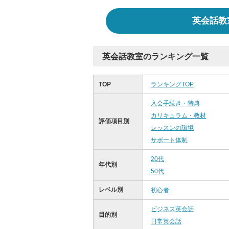
英会話教
英会話教室のランキング一覧
TOP
ランキングTOP
入会手続き・特典
カリキュラム・教材
評価項目別
レッスンの環境
サポート体制
20代
年代別
50代
レベル別
初心者
ビジネス英会話
目的別
日常英会話