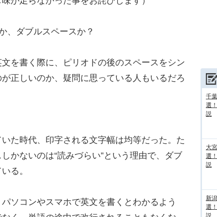
し味が足らなかった事をお詫びします）
か、ダブルスペースか？
文を書く際に、ピリオドの後のスペースをシン
のが正しいのか、疑問に思っている人もいるだろ
千葉
選
説
いた時代、印字される文字幅は均等だった。た
大宮
しかないのは“読みづらい”という理由で、ダブ
選
説
ている。
新
パソコンやスマホで英文を書くとわかるよう
選
説