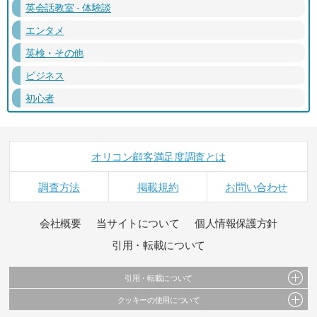
英会話教室 - 体験談
エンタメ
英検・その他
ビジネス
初心者
オリコン顧客満足度調査とは
調査方法
掲載規約
お問い合わせ
会社概要
当サイトについて
個人情報保護方針
引用・転載について
引用・転載について
クッキーの使用について
当サイトで公開されている情報（文字、写真、イラスト、画像データ等）及びこれらの配
置・編集および構造などについての著作権は株式会社oricon MEに帰属しております。