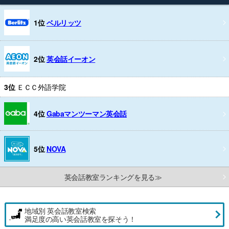
1位
ベルリッツ
2位
英会話イーオン
3位
ＥＣＣ外語学院
4位
Gabaマンツーマン英会話
5位
NOVA
英会話教室ランキングを見る≫
地域別 英会話教室検索
満足度の高い英会話教室を探そう！