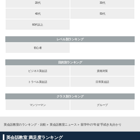
20代
30代
40代
50代
60代以上
レベル別ランキング
初心者
目的別ランキング
ビジネス英会話
資格対策
トラベル英会話
日常英会話
クラス別ランキング
マンツーマン
グループ
英会話教室のランキング・比較
英会話教室ニュース
留学中の“年金”手続き丸分かり
英会話教室 満足度ランキング