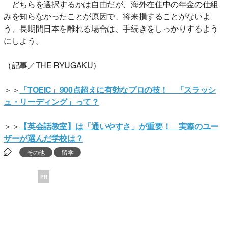
どちらを選択するかは自由だが、海外在住中の年金の仕組
みを知らなかったことが原因で、将来損することがないよ
う、長期間日本を離れる場合は、手続きをしっかりするよう
にしよう。
（記事／THE RYUGAKU）
＞＞
「TOEIC」900点超えに有効なプロの技！ 「スラッシ
ュ・リーディング」って？
＞＞
【英会話教室】は「通いやすさ」が重要！ 実際のユー
ザーが選んだ学校は？
その他
留学
PR