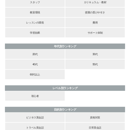
スタッフ
カリキュラム・教材
教室環境
授業の受けやすさ
レッスンの環境
費用
学習効果
サポート体制
年代別ランキング
20代
30代
40代
50代
60代以上
レベル別ランキング
初心者
目的別ランキング
ビジネス英会話
資格対策
トラベル英会話
日常英会話