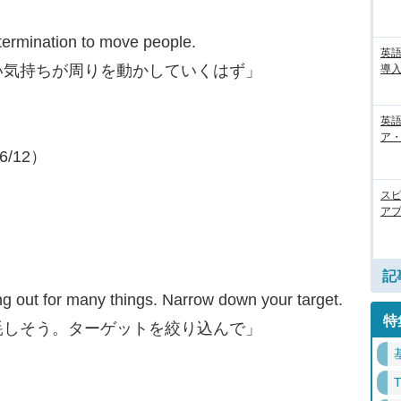
etermination to move people.
英
い気持ちが周りを動かしていくはず」
導入
英語
ア・
6/12）
ス
アプ
記
ng out for many things. Narrow down your target.
特
耗しそう。ターゲットを絞り込んで」