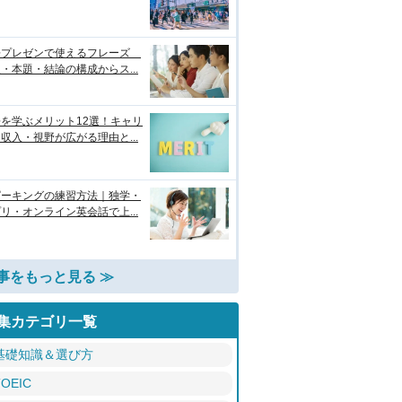
語プレゼンで使えるフレーズ
・本題・結論の構成からス...
を学ぶメリット12選！キャリ
収入・視野が広がる理由と...
ピーキングの練習方法｜独学・
リ・オンライン英会話で上...
事をもっと見る ≫
集カテゴリ一覧
基礎知識＆選び方
TOEIC