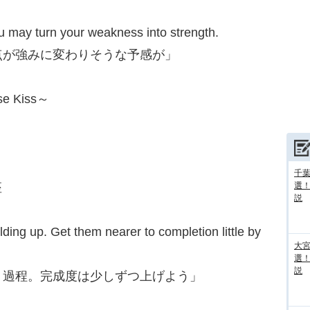
you may turn your weakness into strength.
点が強みに変わりそうな予感が」
e Kiss～
千葉
座
選
説
building up. Get them nearer to completion little by
大宮
選
説
く過程。完成度は少しずつ上げよう」