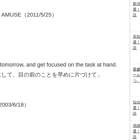
新
選
USE（2011/5/25）
説
高
選
説
l tomorrow, and get focused on the task at hand.
愛媛
にして、目の前のことを早めに片づけて」
ー
つ...
仙
03/6/18）
選
説
池袋
選
説