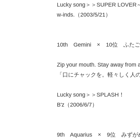
Lucky song＞＞SUPER LOVER～I 
w-inds.（2003/5/21）
10th Gemini × 10位 ふた
Zip your mouth. Stay away from a
「口にチャックを。軽々しく人
Lucky song＞＞SPLASH！
B'z（2006/6/7）
9th Aquarius × 9位 みず