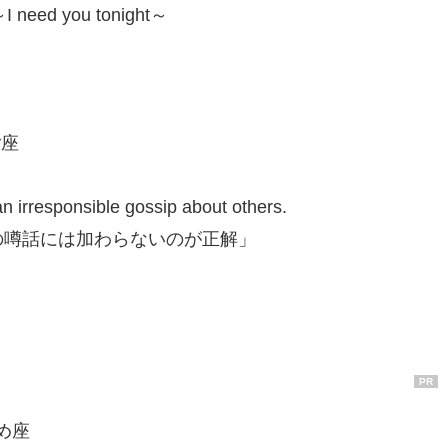
need you tonight～
ご座
n irresponsible gossip about others.
の噂話には加わらないのが正解」
PR
がめ座