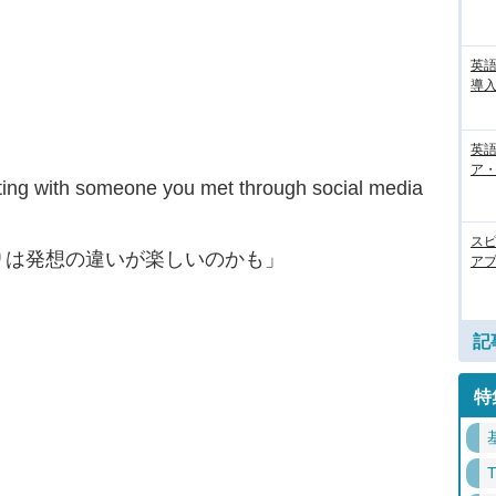
英
導入
英語
ア・
ing with someone you met through social media
ス
りは発想の違いが楽しいのかも」
アプ
記
特