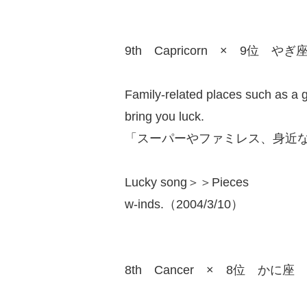
9th Capricorn × 9位 やぎ
Family-related places such as a g
bring you luck.
「スーパーやファミレス、身近
Lucky song＞＞Pieces
w-inds.（2004/3/10）
8th Cancer × 8位 かに座