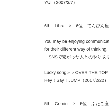
YUI（2007/3/7）
6th Libra × 6位 てんびん座
You may be enjoying communicat
for their different way of thinking.
「SNSで繋がった人とのやり取
Lucky song＞＞OVER THE TOP
Hey！Say！JUMP（2017/2/22）
5th Gemini × 5位 ふたご座