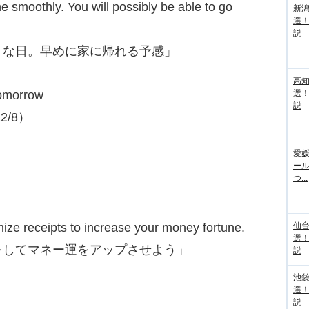
 smoothly. You will possibly be able to go
新
選
説
うな日。早めに家に帰れる予感」
高
omorrow
選
説
2/8）
愛媛
ー
つ...
ze receipts to increase your money fortune.
仙
選
をしてマネー運をアップさせよう」
説
池袋
選
説