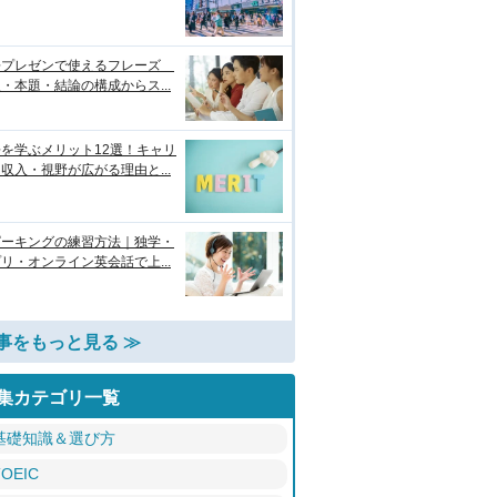
語プレゼンで使えるフレーズ
・本題・結論の構成からス...
を学ぶメリット12選！キャリ
収入・視野が広がる理由と...
ピーキングの練習方法｜独学・
リ・オンライン英会話で上...
事をもっと見る ≫
集カテゴリ一覧
基礎知識＆選び方
TOEIC