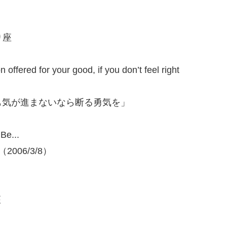
り座
 offered for your good, if you don’t feel right
も気が進まないなら断る勇気を」
Be...
2006/3/8）
座