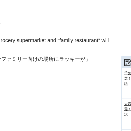
座
rocery supermarket and “family restaurant” will
なファミリー向けの場所にラッキーが」
千葉
選
説
大宮
選
説