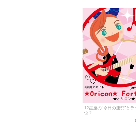
12星座の“今日の運勢”と
位？