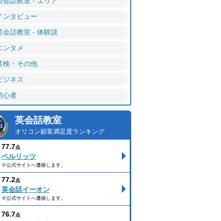
英会話教室 - エリア
インタビュー
英会話教室 - 体験談
エンタメ
英検・その他
ビジネス
初心者
英会話教室
オリコン顧客満足度ランキング
77.7
点
ベルリッツ
※公式サイトへ遷移します。
77.2
点
英会話イーオン
※公式サイトへ遷移します。
76.7
点