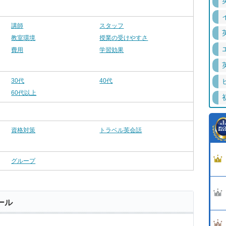
講師
スタッフ
教室環境
授業の受けやすさ
費用
学習効果
30代
40代
60代以上
資格対策
トラベル英会話
グループ
ール