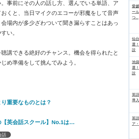
い。事前にその人の話し方、選んでいる単語、ア
愛媛
ー
ておくと、当日マイクのエコーが邪魔をして音声
つ...
、会場内が多少ざわついて聞き漏らすことはあっ
やすい。
仙
選
説
聴講できる絶好のチャンス。機会を得られたと
かじめ準備をして挑んでみよう。
池袋
選
説
英
導入
より重要なものとは？
英語
【英会話スクール】No.1は…
ア・
会話