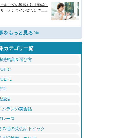
ピーキングの練習方法｜独学・
リ・オンライン英会話で上...
事をもっと見る ≫
集カテゴリ一覧
基礎知識＆選び方
TOEIC
TOEFL
留学
勉強法
イムランの英会話
フレーズ
その他の英会話トピック