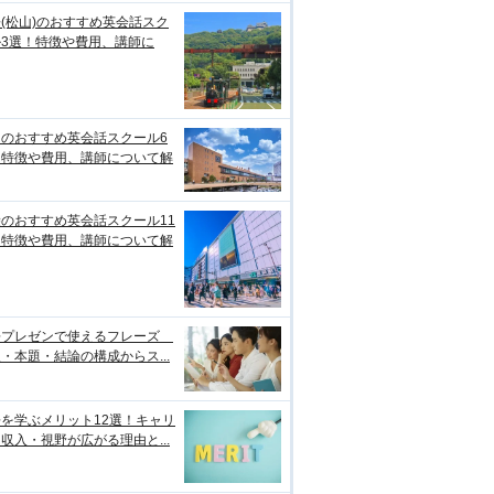
(松山)のおすすめ英会話スク
ル3選！特徴や費用、講師に
台のおすすめ英会話スクール6
！特徴や費用、講師について解
のおすすめ英会話スクール11
！特徴や費用、講師について解
語プレゼンで使えるフレーズ
・本題・結論の構成からス...
を学ぶメリット12選！キャリ
収入・視野が広がる理由と...