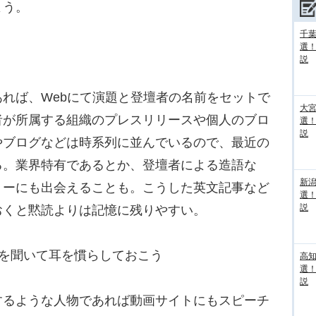
よう。
千葉
選
説
れば、Webにて演題と登壇者の名前をセットで
大宮
者が所属する組織のプレスリリースや個人のブロ
選
説
やブログなどは時系列に並んでいるので、最近の
る。業界特有であるとか、登壇者による造語な
新
リーにも出会えることも。こうした英文記事など
選
説
おくと黙読よりは記憶に残りやすい。
チを聞いて耳を慣らしておこう
高
選
説
るような人物であれば動画サイトにもスピーチ