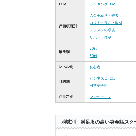
TOP
ランキングTOP
入会手続き・特典
カリキュラム・教材
評価項目別
レッスンの環境
サポート体制
20代
年代別
50代
レベル別
初心者
ビジネス英会話
目的別
日常英会話
クラス別
マンツーマン
地域別 満足度の高い英会話スク