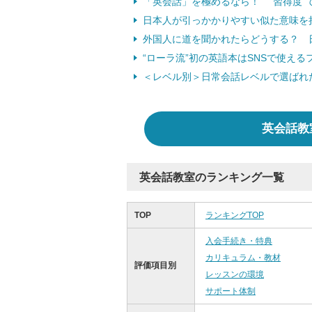
「英会話」を極めるなら！ “習得度”
日本人が引っかかりやすい似た意味を
外国人に道を聞かれたらどうする？ 
“ローラ流”初の英語本はSNSで使える
＜レベル別＞日常会話レベルで選ばれ
英会話教
英会話教室のランキング一覧
TOP
ランキングTOP
入会手続き・特典
カリキュラム・教材
評価項目別
レッスンの環境
サポート体制