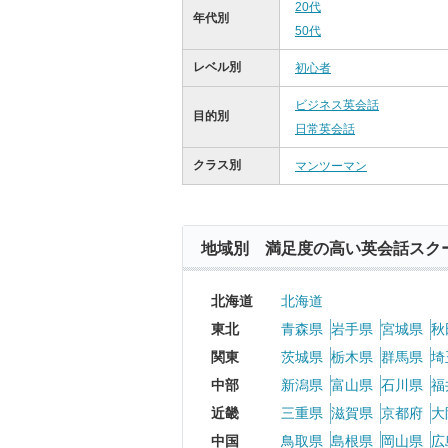
20代
年代別
50代
レベル別
初心者
ビジネス英会話
目的別
日常英会話
クラス別
マンツーマン
地域別 満足度の高い英会話スク
北海道
北海道
東北
青森県
岩手県
宮城県
秋
関東
茨城県
栃木県
群馬県
埼
中部
新潟県
富山県
石川県
福
近畿
三重県
滋賀県
京都府
大
中国
鳥取県
島根県
岡山県
広