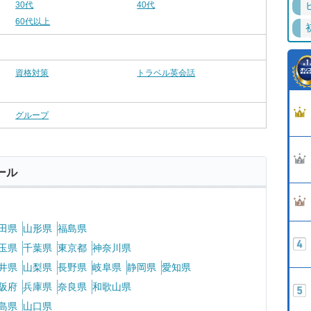
30代
40代
60代以上
資格対策
トラベル英会話
グループ
ール
田県
山形県
福島県
玉県
千葉県
東京都
神奈川県
井県
山梨県
長野県
岐阜県
静岡県
愛知県
阪府
兵庫県
奈良県
和歌山県
島県
山口県