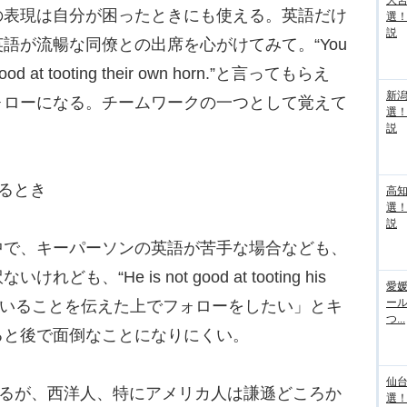
大宮
表現は自分が困ったときにも使える。英語だけ
選
説
語が流暢な同僚との出席を心がけてみて。“You
 good at tooting their own horn.”と言ってもらえ
新
ォローになる。チームワークの一つとして覚えて
選
説
るとき
高
選
説
で、キーパーソンの英語が苦手な場合なども、
“He is not good at tooting his
愛媛
ー
謙遜していることを伝えた上でフォローをしたい」とキ
つ...
ると後で面倒なことになりにくい。
仙
れるが、西洋人、特にアメリカ人は謙遜どころか
選