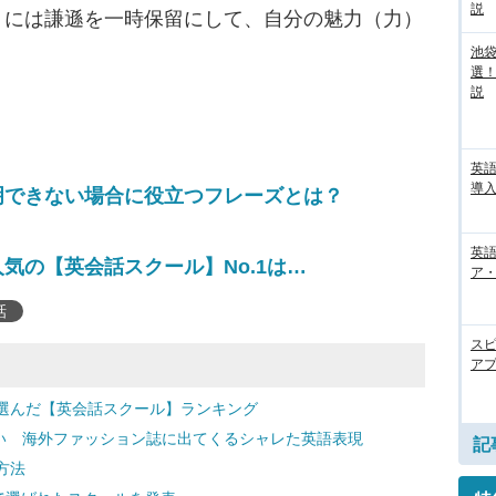
説
うには謙遜を一時保留にして、自分の魅力（力）
池袋
選
説
英
導入
明できない場合に役立つフレーズとは？
英語
気の【英会話スクール】No.1は…
ア・
話
ス
アプ
選んだ【英会話スクール】ランキング
きたい 海外ファッション誌に出てくるシャレた英語表現
記
方法