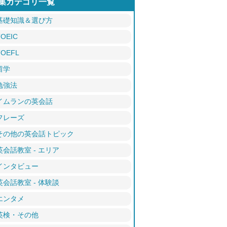
集カテゴリ一覧
基礎知識＆選び方
TOEIC
TOEFL
留学
勉強法
イムランの英会話
フレーズ
その他の英会話トピック
英会話教室 - エリア
インタビュー
英会話教室 - 体験談
エンタメ
英検・その他