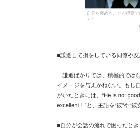
自分を褒めることが得意で
ジ）
■謙遜して損をしている同僚や友
謙遜ばかりでは、積極的ではな
イメージを与えかねない。もし
がいたときには、“He is not good at to
excellent！”と、主語を“彼
■自分が会話の流れで困ったとき