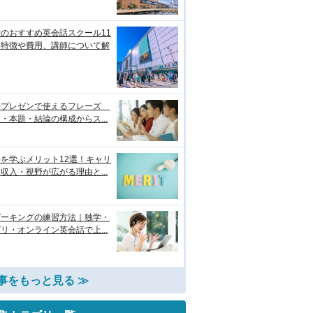
のおすすめ英会話スクール11
！特徴や費用、講師について解
語プレゼンで使えるフレーズ
・本題・結論の構成からス...
を学ぶメリット12選！キャリ
収入・視野が広がる理由と...
ピーキングの練習方法｜独学・
リ・オンライン英会話で上...
事をもっと見る ≫