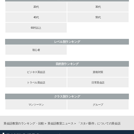
20代
30代
40代
50代
60代以上
レベル別ランキング
初心者
目的別ランキング
ビジネス英会話
資格対策
トラベル英会話
日常英会話
クラス別ランキング
マンツーマン
グループ
英会話教室のランキング・比較
英会話教室ニュース
「スタバ新作」についての英会話