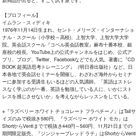
新商品が出ると、すごく試す派です。
【プロフィール】
イムラン・スィディキ
1976年11月14日生まれ。セント・メリーズ・インターナショ
ナル・スクール（小学校～高校)、上智大学、上智大学大学
院。英会話スクール『コペル英会話教室』麻布十番本校、銀
座校の校長。YouTube上の公式チャンネルをはじめ、公式ア
プリ、ブログ、Twitter、Facebookなどでも人気。著書に『CD
BOOK 超英語思考トレーニング』（明日香出版社）など。日
本各地で英会話セミナーを開催し、わざわざ海外からセミナ
ーに参加する受講生もいるほどの人気講師。「英語はストレ
スなく学ぶのが一番。英語を勉強している人に、いかにスト
レスを感じさせないか」を考えながらレッスンをしている。
※『ラズベリー ホワイト チョコレート フラペチーノ』はTallサ
イズのみで税抜き580円、『ラズベリー ホワイト モカ』は
ShortからVentiまでで税抜き440円～560円、11月21日までの
期間限定販売。『ジンジャーブレッド ラテ』はShortからVenti