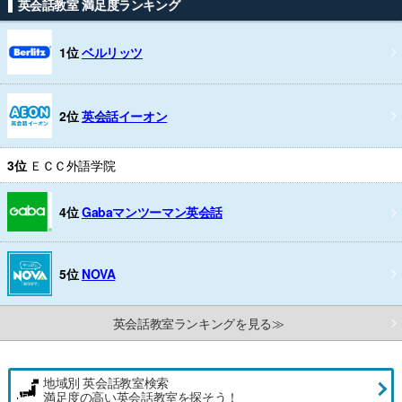
英会話教室 満足度ランキング
1位
ベルリッツ
2位
英会話イーオン
3位
ＥＣＣ外語学院
4位
Gabaマンツーマン英会話
5位
NOVA
英会話教室ランキングを見る≫
地域別 英会話教室検索
満足度の高い英会話教室を探そう！