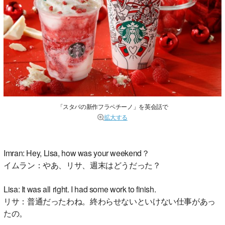
「スタバの新作フラペチーノ」を英会話で
拡大する
Imran: Hey, Lisa, how was your weekend？
イムラン：やあ、リサ、週末はどうだった？
Lisa: It was all right. I had some work to finish.
リサ：普通だったわね。終わらせないといけない仕事があっ
たの。