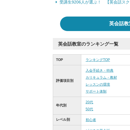
受講生9206人が選ぶ！ 【英会話ス
英会話教
英会話教室のランキング一覧
TOP
ランキングTOP
入会手続き・特典
カリキュラム・教材
評価項目別
レッスンの環境
サポート体制
20代
年代別
50代
レベル別
初心者