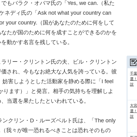
ラク・オバマ氏の「Yes, we can.（私た
「Ask not what your country can
an do for your country.（国があなたのために何をして
あなたが国のために何を成すことができるのかを
心を動かす名言を残している。
ラリー・クリントン氏の夫、ビル・クリントン
評価され、今もなお絶大な人気を誇っている。彼
千葉
選
妨害しようとした活動家を静める際に「I feel
説
みはわかります）」と発言。相手の気持ちを理解しよ
め、当選を果たしたといわれている。
大宮
選
説
ンクリン・D・ルーズベルト氏は、「The only
 fear itself.（我々が唯一恐れるべきことは恐れそのもの