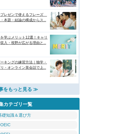
語プレゼンで使えるフレーズ
・本題・結論の構成からス...
を学ぶメリット12選！キャリ
収入・視野が広がる理由と...
ピーキングの練習方法｜独学・
リ・オンライン英会話で上...
事をもっと見る ≫
集カテゴリ一覧
基礎知識＆選び方
TOEIC