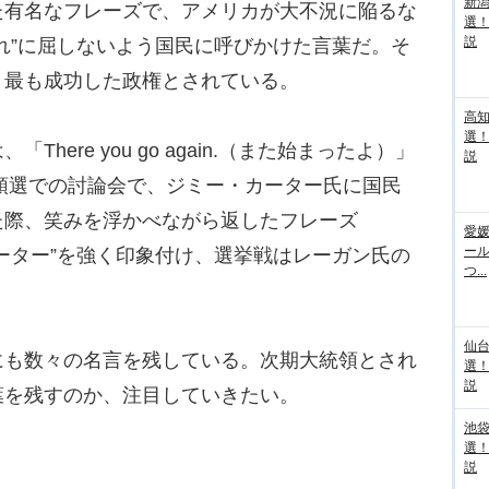
新
た有名なフレーズで、アメリカが大不況に陥るな
選
説
れ”に屈しないよう国民に呼びかけた言葉だ。そ
、最も成功した政権とされている。
高
選
ere you go again.（また始まったよ）」
説
統領選での討論会で、ジミー・カーター氏に国民
た際、笑みを浮かべながら返したフレーズ
愛媛
ー
ーター”を強く印象付け、選挙戦はレーガン氏の
つ...
仙
も数々の名言を残している。次期大統領とされ
選
説
葉を残すのか、注目していきたい。
池袋
選
説