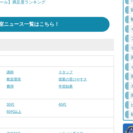
クール】満足度ランキング
室ニュース一覧はこちら！
講師
スタッフ
教室環境
授業の受けやすさ
費用
学習効果
30代
40代
60代以上