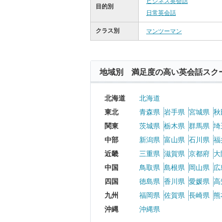
ビジネス英会話
目的別
日常英会話
クラス別
マンツーマン
地域別 満足度の高い英会話スク
北海道
北海道
東北
青森県
岩手県
宮城県
秋
関東
茨城県
栃木県
群馬県
埼
中部
新潟県
富山県
石川県
福
近畿
三重県
滋賀県
京都府
大
中国
鳥取県
島根県
岡山県
広
四国
徳島県
香川県
愛媛県
高
九州
福岡県
佐賀県
長崎県
熊
沖縄
沖縄県