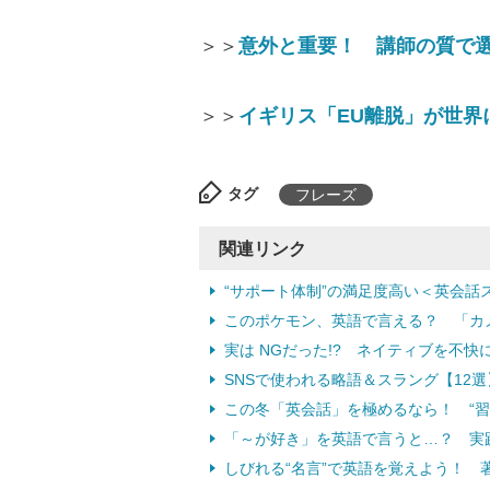
＞＞
意外と重要！ 講師の質で
＞＞
イギリス「EU離脱」が世界
タグ
フレーズ
関連リンク
“サポート体制”の満足度高い＜英会
このポケモン、英語で言える？ 「カ
実は NGだった!? ネイティブを不
SNSで使われる略語＆スラング【12選
この冬「英会話」を極めるなら！ “習
「～が好き」を英語で言うと…？ 実
しびれる“名言”で英語を覚えよう！ 