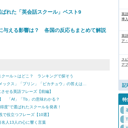
選ばれた「英会話スクール」ベスト9
英
導入
に与える影響は？ 各国の反応もまとめて解説
英語
ア・
ス
アプ
話スクール＞はどこ？ ランキングで探そう
メックス」「プリン」「ピカチュウ」の答えは…
記
快にさせる英語フレーズ【前編】
】 「Af」「Tb」の意味わかる？
特
得度”で選ばれたスクールを発表！
践で役立つフレーズ【10選】
著名人13人の心に響く言葉