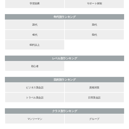
学習効果
サポート体制
年代別ランキング
20代
30代
40代
50代
60代以上
レベル別ランキング
初心者
目的別ランキング
ビジネス英会話
資格対策
トラベル英会話
日常英会話
クラス別ランキング
マンツーマン
グループ