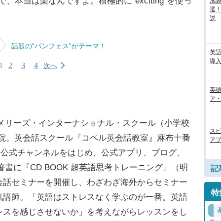
ので、本当は楽なんですよ。積極的に“exciting”を使っ
池袋
選
説
話題の“パンフェス”がテーマ！
英
導入
1
2
3
4
次へ
英語
ア・
ト・メリーズ・インターナショナル・スクール（小学校
ス
学院。英会話スクール『コペル英会話教室』麻布十番
アプ
上の公式チャンネルをはじめ、公式アプリ、ブログ、
人気。著書に『CD BOOK 超英語思考トレーニング』（明
記
会話セミナーを開催し、わざわざ海外からセミナー
特
気講師。「英語はストレスなく学ぶのが一番。英語
レスを感じさせないか」を考えながらレッスンをし