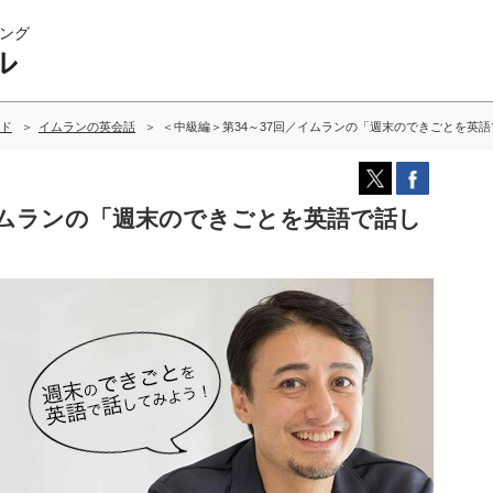
ング
ル
ド
イムランの英会話
＜中級編＞第34～37回／イムランの「週末のできごとを英
イムランの「週末のできごとを英語で話し