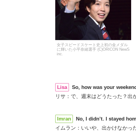
女子スピードスケート史上初の金メダル
に輝いた小平奈緒選手 (C)ORICON NewS
inc.
Lisa
So, how was your weeken
リサ：で、週末はどうたった？出
Imran
No, I didn’t. I stayed ho
イムラン：いいや、出かけなかっ