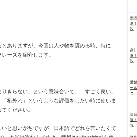
新
選
説
とありますが、今回は人や物を褒める時、特に
高
フレーズを紹介します。
選
説
）
愛媛
ー
まりきらない」という意味合いで、「すごく良い」
つ...
、「桁外れ」というような評価をしたい時に使いま
ってください。
仙
選
説
いと思いがちですが、日本語でどれを言いたくて