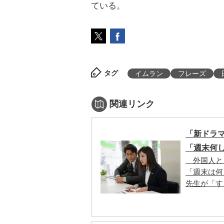
ている。
タグ
イムラン
フレーズ
関連リンク
「新ドラ
「週末何
外国人と
「週末は何
先生が「す