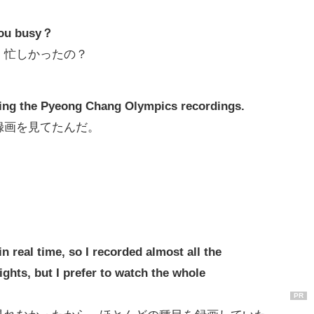
 you busy？
。忙しかったの？
ching the Pyeong Chang Olympics recordings.
録画を見てたんだ。
in real time, so I recorded almost all the
ights, but I prefer to watch the whole
PR