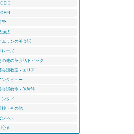
TOEIC
TOEFL
留学
勉強法
イムランの英会話
フレーズ
その他の英会話トピック
英会話教室 - エリア
インタビュー
英会話教室 - 体験談
エンタメ
英検・その他
ビジネス
初心者