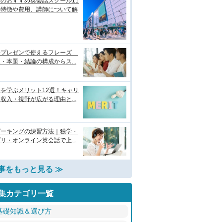
のおすすめ英会話スクール11
！特徴や費用、講師について解
語プレゼンで使えるフレーズ
・本題・結論の構成からス...
を学ぶメリット12選！キャリ
収入・視野が広がる理由と...
ピーキングの練習方法｜独学・
リ・オンライン英会話で上...
事をもっと見る ≫
集カテゴリ一覧
基礎知識＆選び方