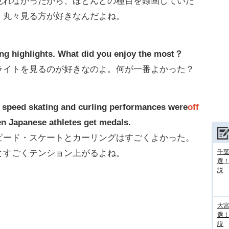
見れなかったから、ほとんどの種目を録画していた
、丸々見る方が好きなんだよね。
ing highlights. What did you enjoy the most？
ライトを見るのが好きなのよ。何が一番よかった？
t speed skating and curling performances were
off
when Japanese athletes get medals.
ピード・スケートとカーリングはすごくよかった。
とすごくテンション上がるよね。
千葉
選
説
大宮
選
説