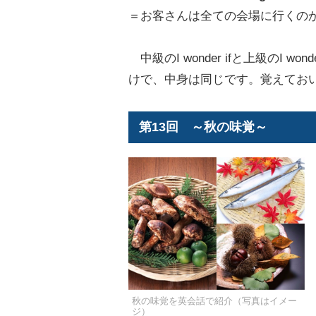
＝お客さんは全ての会場に行くの
中級のI wonder ifと上級のI w
けで、中身は同じです。覚えてお
第13回 ～秋の味覚～
秋の味覚を英会話で紹介（写真はイメー
ジ）