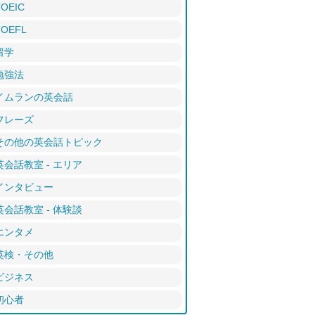
TOEIC
TOEFL
留学
勉強法
イムランの英会話
フレーズ
その他の英会話トピック
英会話教室 - エリア
インタビュー
英会話教室 - 体験談
エンタメ
英検・その他
ビジネス
初心者