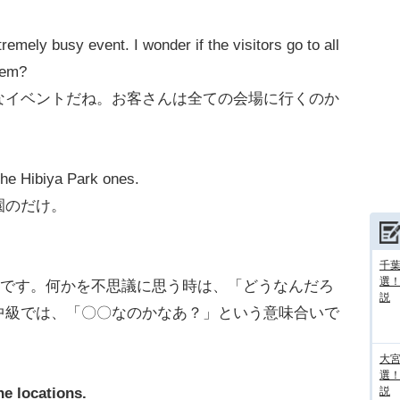
emely busy event. I wonder if the visitors go to all
them?
なイベントだね。お客さんは全ての会場に行くのか
the Hibiya Park ones.
園のだけ。
千葉
選
 +」です。何かを不思議に思う時は、「どうなんだろ
説
中級では、「〇〇なのかなあ？」という意味合いで
大宮
選
the locations.
説