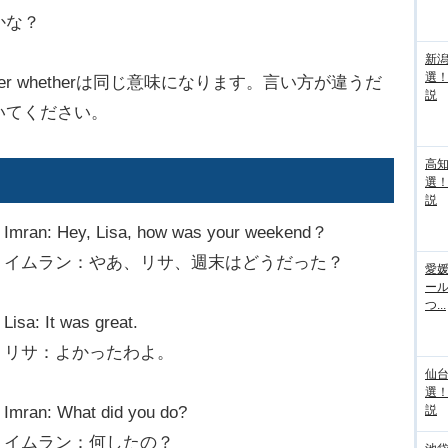
かな？
新
選
onder whetherは同じ意味になります。言い方が違うだ
説
いてください。
高
選
説
Imran: Hey, Lisa, how was your weekend？
イムラン：やあ、リサ、週末はどうだった？
愛媛
ー
つ...
Lisa: It was great.
リサ：よかったわよ。
仙
選
Imran: What did you do?
説
イムラン：何したの？