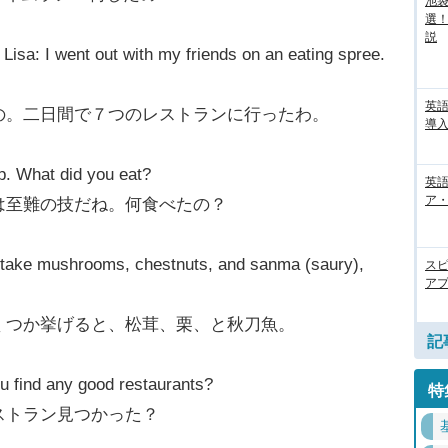
池袋
選
説
Lisa: I went out with my friends on an eating spree.
英
の。二日間で７つのレストランに行ったわ。
導入
p. What did you eat?
英語
ア・
は至難の技だね。何食べたの？
tsutake mushrooms, chestnuts, and sanma (saury),
ス
アプ
くつか挙げると、松茸、栗、と秋刀魚。
記
u find any good restaurants?
特
ストラン見つかった？