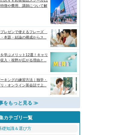
のおすすめ英会話スクール11
！特徴や費用、講師について解
語プレゼンで使えるフレーズ
・本題・結論の構成からス...
を学ぶメリット12選！キャリ
収入・視野が広がる理由と...
ピーキングの練習方法｜独学・
リ・オンライン英会話で上...
事をもっと見る ≫
集カテゴリ一覧
基礎知識＆選び方