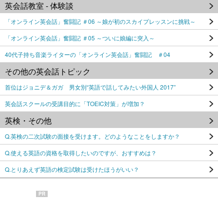
英会話教室 - 体験談
「オンライン英会話」奮闘記 ＃06 ～娘が初のスカイプレッスンに挑戦～
「オンライン英会話」奮闘記 ＃05 ～ついに娘編に突入～
40代子持ち音楽ライターの「オンライン英会話」奮闘記 ＃04
その他の英会話トピック
首位はジョニデ＆ガガ 男女別“英語で話してみたい外国人 2017”
英会話スクールの受講目的に「TOEIC対策」が増加？
英検・その他
Q.英検の二次試験の面接を受けます。どのようなことをしますか？
Q.使える英語の資格を取得したいのですが、おすすめは？
Q.とりあえず英語の検定試験は受けたほうがいい？
PR