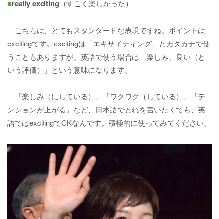
■
really exciting
（すごく楽しかった）
こちらは、とてもスタンダードな表現ですね。ポイントは
excitingです。excitingは「エキサイティング」とカタカナで使
うこともありますが、英語で使う場合は「楽しみ、良い（と
いう評価）」という意味になります。
「楽しみ（にしている）」「ワクワク（している）」「テ
ンションが上がる」など、日本語でどれを言いたくても、英
語ではexcitingでOKなんです。積極的に使ってみてください。