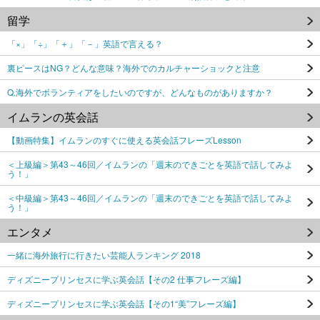
留学
「×」「÷」「＋」「－」英語で言える？
裏ピースはNG？どんな意味？海外でのカルチャーショックと注意
Q.海外でボランティアをしたいのですが、どんなものがありますか？
イムランの英会話
【動画特集】イムランのすぐに使える英会話フレーズLesson
＜上級編＞第43～46回／イムランの「週末のできごとを英語で話してみよ
う！」
＜中級編＞第43～46回／イムランの「週末のできごとを英語で話してみよ
う！」
エンタメ
一緒に海外旅行に行きたい芸能人ランキング 2018
ディズニープリンセスに学ぶ英会話【その2 仕事フレーズ編】
ディズニープリンセスに学ぶ英会話【その1“美”フレーズ編】