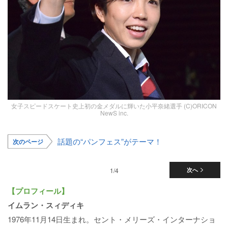
女子スピードスケート史上初の金メダルに輝いた小平奈緒選手 (C)ORICON
NewS inc.
話題の“パンフェス”がテーマ！
次のページ
1/4
次へ
【プロフィール】
イムラン・スィディキ
1976年11月14日生まれ。セント・メリーズ・インターナショ