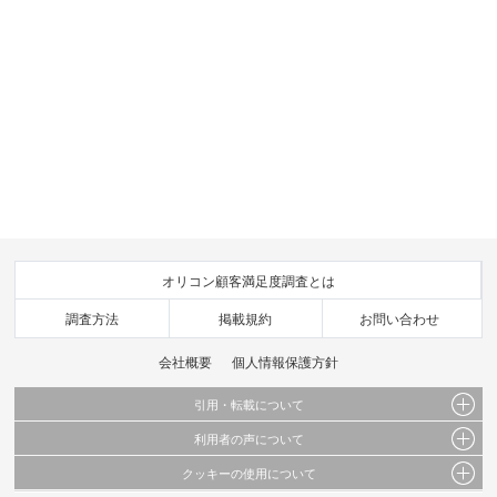
オリコン顧客満足度調査とは
調査方法
掲載規約
お問い合わせ
会社概要
個人情報保護方針
引用・転載について
利用者の声について
当サイトで公開されている情報（文字、写真、イラスト、画像データ等）及びこれらの配
置・編集および構造などについての著作権は株式会社oricon MEに帰属しております。
クッキーの使用について
当サイトに掲載している内容はすべてサービスの利用者が提出された見解・感想です。
これらの情報を権利者の許可なく無断転載・複製などの二次利用を行うことは固く禁じて
弊社が内容について正確性を含め一切保証するものではありません。