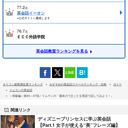
77.2
点
英会話イーオン
※公式サイトへ遷移します。
76.7
点
ＥＣＣ外語学院
英会話教室ランキングを見る
オリコン顧客満足度ランキング
おすすめの英会話スクールランキング・比較
ガイド
イムランの英会話
＜初級編＞第34～37回／イムランの「週末のできごとを英語で話してみよう！」
関連リンク
ディズニープリンセスに学ぶ英会話
【Part.1 女子が使える“美”フレーズ編】