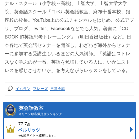
ナル・スクール（小学校～高校)、上智大学、上智大学大学
院。英会話スクール『コペル英会話教室』麻布十番本校、銀
座校の校長。YouTube上の公式チャンネルをはじめ、公式アプ
リ、ブログ、Twitter、Facebookなどでも人気。著書に『CD
BOOK 超英語思考トレーニング』（明日香出版社）など。日
本各地で英会話セミナーを開催し、わざわざ海外からセミナ
ーに参加する受講生もいるほどの人気講師。「英語はストレ
スなく学ぶのが一番。英語を勉強している人に、いかにスト
レスを感じさせないか」を考えながらレッスンをしている。
イムラン
フレーズ
日常会話
英会話教室
オリコン顧客満足度ランキング
77.7
点
ベルリッツ
※公式サイトへ遷移します。