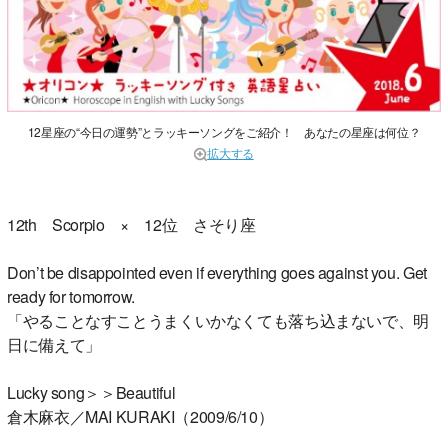
12星座の“今日の運勢”とラッキーソングをご紹介！ あなたの星座は何位？
拡大する
12th Scorpio × 12位 さそり座
Don’t be disappointed even if everything goes against you. Get
ready for tomorrow.
「やることなすことうまくいかなくても落ち込まないで、明
日に備えて」
Lucky song＞＞Beautiful
倉木麻衣／MAI KURAKI（2009/6/10）