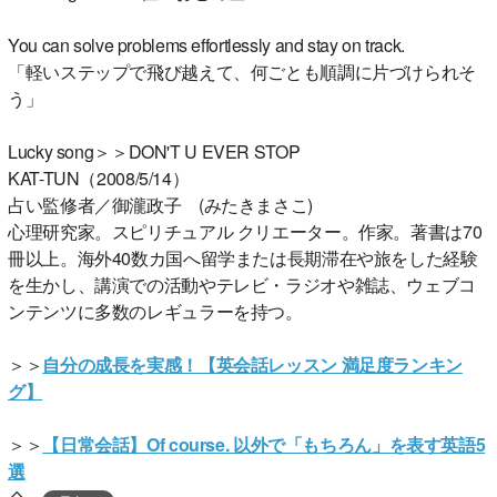
You can solve problems effortlessly and stay on track.
「軽いステップで飛び越えて、何ごとも順調に片づけられそ
う」
Lucky song＞＞DON'T U EVER STOP
KAT-TUN（2008/5/14）
占い監修者／御瀧政子 (みたきまさこ)
心理研究家。スピリチュアル クリエーター。作家。著書は70
冊以上。海外40数カ国へ留学または長期滞在や旅をした経験
を生かし、講演での活動やテレビ・ラジオや雑誌、ウェブコ
ンテンツに多数のレギュラーを持つ。
＞＞
自分の成長を実感！【英会話レッスン 満足度ランキン
グ】
＞＞
【日常会話】Of course. 以外で「もちろん」を表す英語5
選