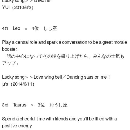
Lucky song＞＞to Mother
YUI（2010/6/2）
4th Leo × 4位 しし座
Play a central role and spark a conversation to be a great morale
booster.
「話の中心になってその場を盛り上げたら、みんなの士気も
アップ」
Lucky song＞＞Love wing bell／Dancing stars on me！
μ's（2014/6/11）
3rd Taurus × 3位 おうし座
Spend a cheerful time with friends and you’ll be filled with a
positive energy.