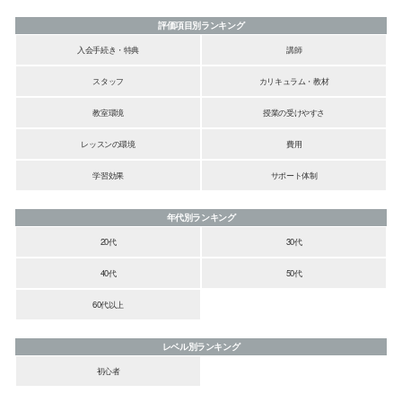
評価項目別ランキング
入会手続き・特典
講師
スタッフ
カリキュラム・教材
教室環境
授業の受けやすさ
レッスンの環境
費用
学習効果
サポート体制
年代別ランキング
20代
30代
40代
50代
60代以上
レベル別ランキング
初心者