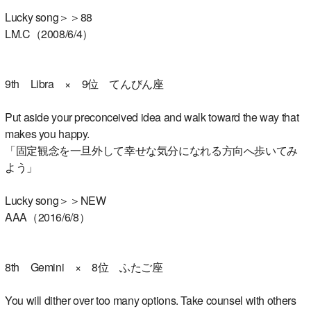
Lucky song＞＞88
LM.C（2008/6/4）
9th Libra × 9位 てんびん座
Put aside your preconceived idea and walk toward the way that
makes you happy.
「固定観念を一旦外して幸せな気分になれる方向へ歩いてみ
よう」
Lucky song＞＞NEW
AAA（2016/6/8）
8th Gemini × 8位 ふたご座
You will dither over too many options. Take counsel with others