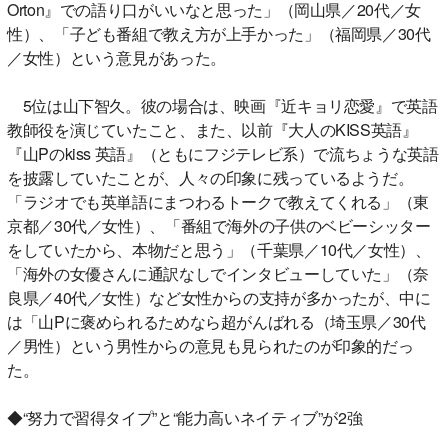
Orton』での語り口がいいなと思った」（岡山県／20代／女
性）、「子ども番組で教え方が上手かった」（福岡県／30代
／女性）という意見があった。
5位は山下智久。彼の場合は、映画『近キョリ恋愛』で英語
教師役を演じていたこと、また、以前『大人のKISS英語』
『山Pのkiss 英語』（ともにフジテレビ系）で流ちょうな英語
を披露していたことが、人々の印象に残っているようだ。
「ラジオでも英単語にまつわるトークで教えてくれる」（東
京都／30代／女性）、「番組で海外の子供のベビーシッター
をしていたから、本物だと思う」（千葉県／10代／女性）、
「海外の女優さんに通訳なしでインタビューしていた」（奈
良県／40代／女性）など女性からの支持が多かったが、中に
は「山Pに褒められるためなら超がんばれる（埼玉県／30代
／男性）という男性からの意見も見られたのが印象的だっ
た。
◆“努力で習得タイプ”と“能力高いネイティブ”が2強