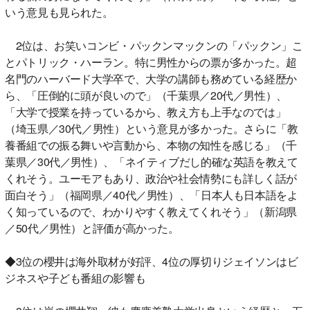
いう意見も見られた。
2位は、お笑いコンビ・パックンマックンの「パックン」こ
とパトリック・ハーラン。特に男性からの票が多かった。超
名門のハーバード大学卒で、大学の講師も務めている経歴か
ら、「圧倒的に頭が良いので」（千葉県／20代／男性）、
「大学で授業を持っているから、教え方も上手なのでは」
（埼玉県／30代／男性）という意見が多かった。さらに「教
養番組での振る舞いや言動から、本物の知性を感じる」（千
葉県／30代／男性）、「ネイティブだし的確な英語を教えて
くれそう。ユーモアもあり、政治や社会情勢にも詳しく話が
面白そう」（福岡県／40代／男性）、「日本人も日本語をよ
く知っているので、わかりやすく教えてくれそう」（新潟県
／50代／男性）と評価が高かった。
◆3位の櫻井は海外取材が好評、4位の厚切りジェイソンはビ
ジネスや子ども番組の影響も