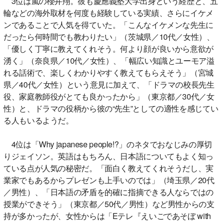
3位は嵐の櫻井翔。彼も慶應義塾大学出身という経歴と、五
輪などの海外取材を何度も経験している実績、さらにイケメ
ンであることで人気を得ていた。「こんなイケメンな先生に
だったら何時間でも教わりたい」（茨城県／10代／女性）、
「優しく丁寧に教えてくれそう。何より顔が良いから意欲が
湧く」（奈良県／10代／女性）、「幅広い知識とユーモア溢
れる話術で、楽しくわかりやすく教えてもらえそう」（宮城
県／40代／女性）という意見に加えて、「ドラマの校長先生
役、家庭教師役がとても良かったから」（東京都／30代／女
性）と、ドラマの役柄から彼の“先生”としての適性を感じてい
る人もいるようだ。
4位は「Why japanese people!?」のネタでおなじみの厚切
りジェイソン。英語はもちろん、日本語についてもよく知っ
ている点が人気の秘密だ。「面白く教えてくれそうだし、実
業家でもあるからプレゼンも上手いのでは」（埼玉県／20代
／男性）、「日本語の矛盾を的確に指摘できる人ならではの
授業ができそう」（東京都／50代／男性）など男性からの支
持が多かったが、女性からは「Eテレ『えいごであそぼ with