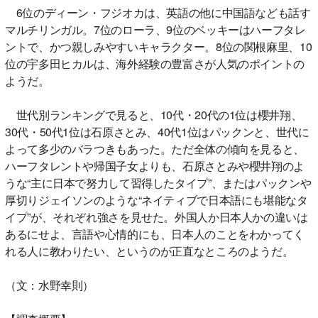
6位のディーン・フジオカは、英語の他に中国語なども話す
マルチリンガル。7位のローラ、9位のベッキーはハーフタレ
ントで、かつ親しみやすいキャラクター。8位の関根麻里、10
位の宇多田ヒカルは、海外経験の豊富さが人気のポイントの
ようだ。
世代別ランキングで見ると、10代・20代の1位は櫻井翔、
30代・50代1位は石原さとみ、40代1位はパックンと、世代に
よって多少のバラつきもあった。ただ全体の傾向を見ると、
ハーフタレントや帰国子女よりも、石原さとみや櫻井翔のよ
うな“主に日本で努力して習得したタイプ”、またはパックンや
厚切りジェイソンのような“ネイティブで日本語にも堪能なタ
イプ”が、それぞれ強さを見せた。外国人か日本人かの違いは
あるにせよ、言語や心情的にも、日本人のことをわかってく
れる人に教わりたい、というのが正直なところのようだ。
（文：水野幸則）