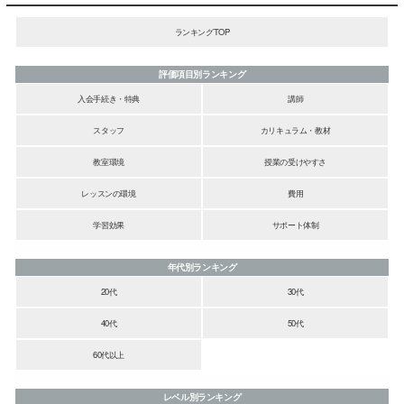
ランキングTOP
評価項目別ランキング
入会手続き・特典
講師
スタッフ
カリキュラム・教材
教室環境
授業の受けやすさ
レッスンの環境
費用
学習効果
サポート体制
年代別ランキング
20代
30代
40代
50代
60代以上
レベル別ランキング