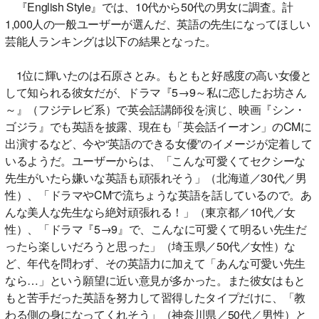
『English Style』では、10代から50代の男女に調査。計
1,000人の一般ユーザーが選んだ、英語の先生になってほしい
芸能人ランキングは以下の結果となった。
1位に輝いたのは石原さとみ。もともと好感度の高い女優と
して知られる彼女だが、ドラマ『5→9～私に恋したお坊さん
～』（フジテレビ系）で英会話講師役を演じ、映画『シン・
ゴジラ』でも英語を披露、現在も「英会話イーオン」のCMに
出演するなど、今や“英語のできる女優”のイメージが定着して
いるようだ。ユーザーからは、「こんな可愛くてセクシーな
先生がいたら嫌いな英語も頑張れそう」（北海道／30代／男
性）、「ドラマやCMで流ちょうな英語を話しているので。あ
んな美人な先生なら絶対頑張れる！」（東京都／10代／女
性）、「ドラマ『5→9』で、こんなに可愛くて明るい先生だ
ったら楽しいだろうと思った」（埼玉県／50代／女性）な
ど、年代を問わず、その英語力に加えて「あんな可愛い先生
なら…」という願望に近い意見が多かった。また彼女はもと
もと苦手だった英語を努力して習得したタイプだけに、「教
わる側の身になってくれそう」（神奈川県／50代／男性）と