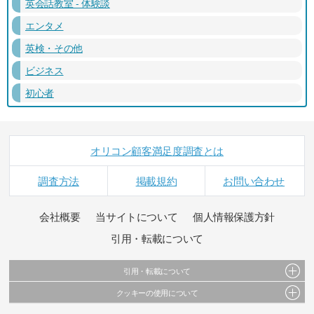
英会話教室 - 体験談
エンタメ
英検・その他
ビジネス
初心者
オリコン顧客満足度調査とは
調査方法
掲載規約
お問い合わせ
会社概要
当サイトについて
個人情報保護方針
引用・転載について
引用・転載について
クッキーの使用について
当サイトで公開されている情報（文字、写真、イラスト、画像データ等）及びこれらの配
置・編集および構造などについての著作権は株式会社oricon MEに帰属しております。