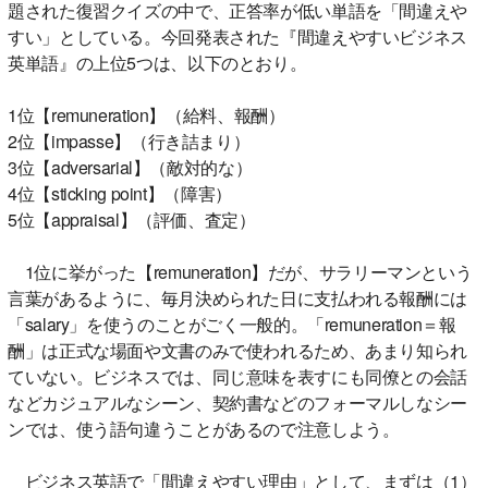
題された復習クイズの中で、正答率が低い単語を「間違えや
すい」としている。今回発表された『間違えやすいビジネス
英単語』の上位5つは、以下のとおり。
1位【remuneration】（給料、報酬）
2位【impasse】（行き詰まり）
3位【adversarial】（敵対的な）
4位【sticking point】（障害）
5位【appraisal】（評価、査定）
1位に挙がった【remuneration】だが、サラリーマンという
言葉があるように、毎月決められた日に支払われる報酬には
「salary」を使うのことがごく一般的。「remuneration＝報
酬」は正式な場面や文書のみで使われるため、あまり知られ
ていない。ビジネスでは、同じ意味を表すにも同僚との会話
などカジュアルなシーン、契約書などのフォーマルしなシー
ンでは、使う語句違うことがあるので注意しよう。
ビジネス英語で「間違えやすい理由」として、まずは（1）