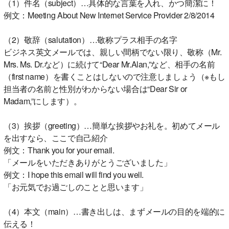
（1）件名（subject）…具体的な言葉を入れ、かつ簡潔に！
例文：Meeting About New Internet Service Provider 2/8/2014
（2）敬辞（salutation）…敬称プラス相手の名字
ビジネス英文メールでは、親しい間柄でない限り、敬称（Mr.
Mrs. Ms. Dr.など）に続けて“Dear Mr.Alan,”など、相手の名前
（first name）を書くことはしないので注意しましょう（※もし
担当者の名前と性別がわからない場合は“Dear Sir or
Madam,”にします）。
（3）挨拶（greeting）…簡単な挨拶やお礼を。初めてメール
を出すなら、ここで自己紹介
例文：Thank you for your email.
「メールをいただきありがとうございました」
例文：I hope this email will find you well.
「お元気でお過ごしのことと思います」
（4）本文（main）…書き出しは、まずメールの目的を端的に
伝える！