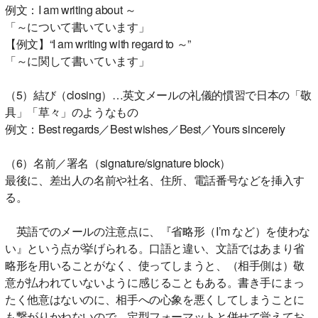
例文：I am writing about ～
「～について書いています」
【例文】“I am writing with regard to ～”
「～に関して書いています」
（5）結び（closing）…英文メールの礼儀的慣習で日本の「敬
具」「草々」のようなもの
例文：Best regards／Best wishes／Best／Yours sincerely
（6）名前／署名（signature/signature block）
最後に、差出人の名前や社名、住所、電話番号などを挿入す
る。
英語でのメールの注意点に、『省略形（I’m など）を使わな
い』という点が挙げられる。口語と違い、文語ではあまり省
略形を用いることがなく、使ってしまうと、（相手側は）敬
意が払われていないように感じることもある。書き手にまっ
たく他意はないのに、相手への心象を悪くしてしまうことに
も繋がりかねないので、定型フォーマットと併せて覚えてお