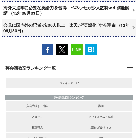
海外大進学に必要な英語力を習得 ベネッセが少人数制web講座開
講 （12年08月03日）
会見に国内外の記者が200人以上 楽天が“英語化”する理由 （12年
06月30日）
英会話教室ランキング一覧
ランキングTOP
評価項目別ランキング
入会手続き・特典
講師
スタッフ
カリキュラム・教材
教室環境
授業の受けやすさ
レッスンの環境
費用