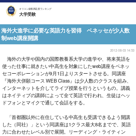
オリコン顧客満足度ランキング
大学受験
海外大進学に必要な英語力を習得 ベネッセが少人数
制web講座開講
2012-08-03 14:53
海外の大学や国内の国際教養系大学の進学や、将来英語を
使った仕事に就きたい中高生を対象にしたweb講座をベネッ
セコーポレーションが9月1日よりスタートさせる。同講座
『海外大併願コース WEB Class』は少人数のクラスを組み、
インターネットを介してライブ授業を行うというもの。講義
はネイティブの講師によって全て英語で行われ、生徒はヘッ
ドフォンとマイクで通して会話をする。
「首都圏以外に在住している中高生も受講できるよう開講
した（同社）」という同講座は1クラス最大8名までで、英語
力に合わせたレベル別で展開。リーディング・ライティン