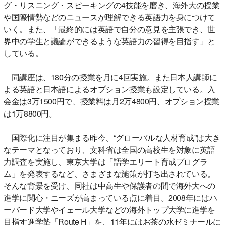
グ・リスニング・スピーキングの4技能を磨き、海外大の授業
や国際情勢などのニュースが理解できる英語力を身につけて
いく。また、「最終的には英語で自分の意見を主張でき、世
界中の学生と議論ができるような英語力の習得を目指す」と
している。
同講座は、180分の授業を月に4回実施。また日本人講師に
よる英語と日本語によるオプション授業も設定している。入
会金は3万1500円で、授業料は月2万4800円、オプション授業
は1万8800円。
国際化に注目が集まる昨今、“グローバルな人材育成”は大き
なテーマとなっており、文科省は全国の高校生を対象に英語
力調査を実施し、東京大学は「語学エリート育成プログラ
ム」を発表するなど、さまざまな施策が打ち出されている。
そんな背景を受け、同社は中高生や保護者の間で海外大への
進学に関心・ニーズが高まっている点に着目。2008年にはハ
ーバード大学やイェール大学などの海外トップ大学に進学を
目指す進学塾「Route H」を、11年にはお茶の水ゼミナールに