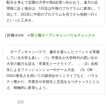
配分を考えて近隣の大学や第2志望へ向かおう。遠方の志
望校に赴く場合は、1日目は午後のプログラムに参加し、1
泊して、2日目に午前のプログラムを見てから他校へ行く
といった工夫を。
｜計画その4
≪変り種オープンキャンパスもチェック≫
オープンキャンパスで、趣向を凝らしたイベントを実施
している大学も多い。（1）卒業生が大学時代の思い出や
大学の魅力を語る「卒業生トークライブ」 、（2）在校
生によるファッションショーやゲーム大会、（3）OB・
OGの著名人を招いての講演会やミニライブなど、バラエ
ティ豊かだ。卒業生や在校生と交流をもつチャンスととら
え、積極的に参加しよう。
PR