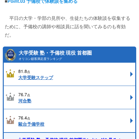
■
Point.03 予備校で体験談を集める
平日の大学・学部の見所や、生徒たちの体験談を収集する
ために、予備校の講師や相談員に話を聞いてみるのも有効
だ。
大学受験 塾・予備校 現役 首都圏
オリコン顧客満足度ランキング
81.8
点
大学受験ステップ
76.7
点
河合塾
76.4
点
駿台予備学校