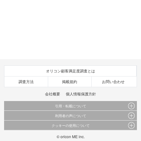
オリコン顧客満足度調査とは
調査方法
掲載規約
お問い合わせ
会社概要
個人情報保護方針
引用・転載について
利用者の声について
当サイトで公開されている情報（文字、写真、イラスト、画像データ等）及びこれらの配
置・編集および構造などについての著作権は株式会社oricon MEに帰属しております。
クッキーの使用について
当サイトに掲載している内容はすべてサービスの利用者が提出された見解・感想です。
これらの情報を権利者の許可なく無断転載・複製などの二次利用を行うことは固く禁じて
弊社が内容について正確性を含め一切保証するものではありません。
おります。
© oricon ME inc.
このサイトでは Cookie を使用して、ユーザーに合わせたコンテンツや広告の表示、ソー
弊社の見解・ 意見ではないことをご理解いただいた上でご覧ください。