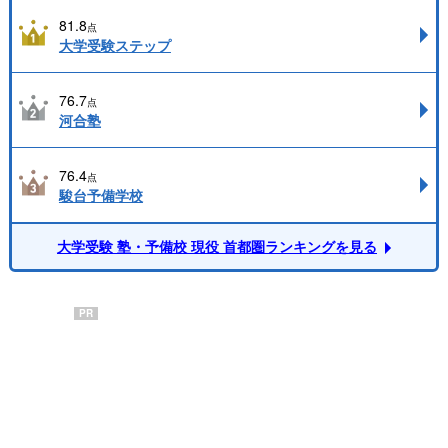
81.8
点
大学受験ステップ
76.7
点
河合塾
76.4
点
駿台予備学校
大学受験 塾・予備校 現役 首都圏ランキングを見る
PR