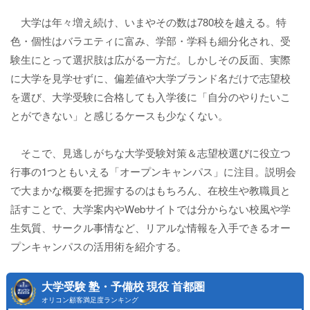
大学は年々増え続け、いまやその数は780校を越える。特
色・個性はバラエティに富み、学部・学科も細分化され、受
験生にとって選択肢は広がる一方だ。しかしその反面、実際
に大学を見学せずに、偏差値や大学ブランド名だけで志望校
を選び、大学受験に合格しても入学後に「自分のやりたいこ
とができない」と感じるケースも少なくない。
そこで、見逃しがちな大学受験対策＆志望校選びに役立つ
行事の1つともいえる「オープンキャンパス」に注目。説明会
で大まかな概要を把握するのはもちろん、在校生や教職員と
話すことで、大学案内やWebサイトでは分からない校風や学
生気質、サークル事情など、リアルな情報を入手できるオー
プンキャンパスの活用術を紹介する。
大学受験 塾・予備校 現役 首都圏
オリコン顧客満足度ランキング