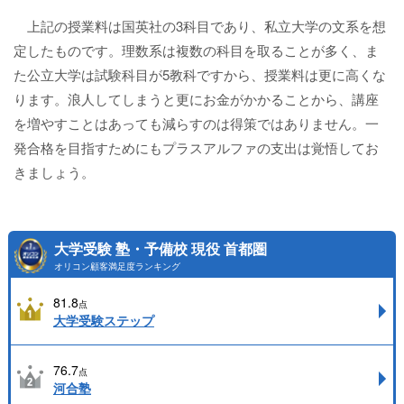
上記の授業料は国英社の3科目であり、私立大学の文系を想
定したものです。理数系は複数の科目を取ることが多く、ま
た公立大学は試験科目が5教科ですから、授業料は更に高くな
ります。浪人してしまうと更にお金がかかることから、講座
を増やすことはあっても減らすのは得策ではありません。一
発合格を目指すためにもプラスアルファの支出は覚悟してお
きましょう。
大学受験 塾・予備校 現役 首都圏
オリコン顧客満足度ランキング
81.8
点
大学受験ステップ
76.7
点
河合塾