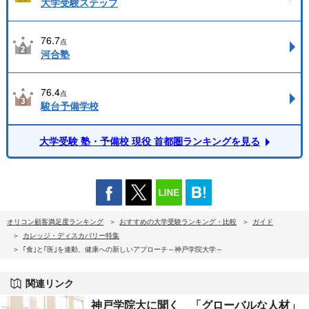
大学受験ステップ
76.7
点
河合塾
76.4
点
駿台予備学校
大学受験 塾・予備校 現役 首都圏ランキングを見る
オリコン顧客満足度ランキング
おすすめの大学受験ランキング・比較
ガイド
カレッジ・ディスカバリー特集
｢食｣と｢医｣を連動、健康への新しいアプローチ～神戸学院大学～
関連リンク
神戸学院大に聞く 「グローバルな人材」