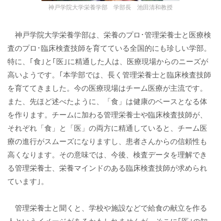
神戸学院大学栄養学部 学部長 池田清和教授
神戸学院大学栄養学部は、栄養のプロ･管理栄養士と医療検
査のプロ･臨床検査技師を育てている全国的にも珍しい学部。
特に、｢食｣と｢医｣に精通した人は、医療現場からのニーズが
高いようです。｢本学部では、長く管理栄養士と臨床検査技師
を育ててきました。今の医療現場はチーム医療が主流です。
また、先ほど述べたように、「食」は健康のベースとなる体
を作ります。チームに加わる管理栄養士や臨床検査技師が、
それぞれ「食」と「医」の両方に精通していると、チーム医
療の進行がスムーズになりますし、患者さんからの信頼性も
高くなります。その意味では、今後、検査データを理解でき
る管理栄養士、栄養マインドのある臨床検査技師が求められ
ています｣。
管理栄養士と聞くと、学校や施設などで給食の献立を作る
人というイメージがあるかもしれませんが、そこに｢医｣の知