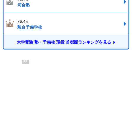
河合塾
76.4
点
駿台予備学校
大学受験 塾・予備校 現役 首都圏ランキングを見る
PR