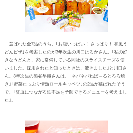
選ばれた全7品のうち、｢お腹いっぱい！ さっぱり！ 和風う
どんピザ｣を考案したのが3年次生の川口はるかさん。｢私の好
きなうどんと、家に常備している同社のスライスチーズを使
いました。採用されたと知ったときは、驚きました｣と川口さ
ん。3年次生の熊谷早織さんは、｢ネバネバねば～るとろろ焼
き｣｢野菜たっぷり情熱ロールキャベツ｣の2品が選ばれたそう
で、｢貧血につながる鉄不足を予防できるメニューを考えまし
た｣。