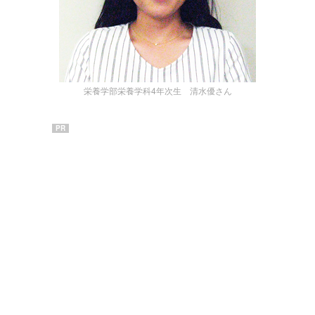
栄養学部栄養学科4年次生 清水優さん
PR