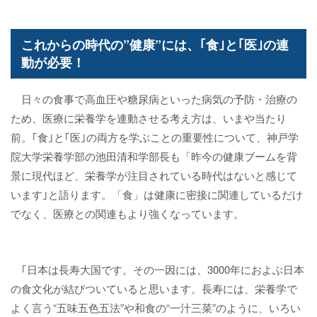
これからの時代の”健康”には、｢食｣と｢医｣の連
動が必要！
日々の食事で高血圧や糖尿病といった病気の予防・治療の
ため、医療に栄養学を連動させる考え方は、いまや当たり
前。｢食｣と｢医｣の両方を学ぶことの重要性について、神戸学
院大学栄養学部の池田清和学部長も「昨今の健康ブームを背
景に現代ほど、栄養学が注目されている時代はないと感じて
います｣と語ります。「食」は健康に密接に関連しているだけ
でなく、医療との関連もより強くなっています。
｢日本は長寿大国です。その一因には、3000年におよぶ日本
の食文化が結びついていると思います。長寿には、栄養学で
よく言う“五味五色五法”や和食の“一汁三菜”のように、いろい