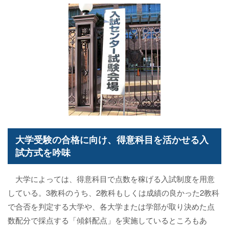
大学受験の合格に向け、得意科目を活かせる入
試方式を吟味
大学によっては、得意科目で点数を稼げる入試制度を用意
している。3教科のうち、2教科もしくは成績の良かった2教科
で合否を判定する大学や、各大学または学部が取り決めた点
数配分で採点する「傾斜配点」を実施しているところもあ