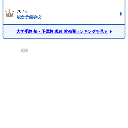
76.4
点
駿台予備学校
大学受験 塾・予備校 現役 首都圏ランキングを見る
PR