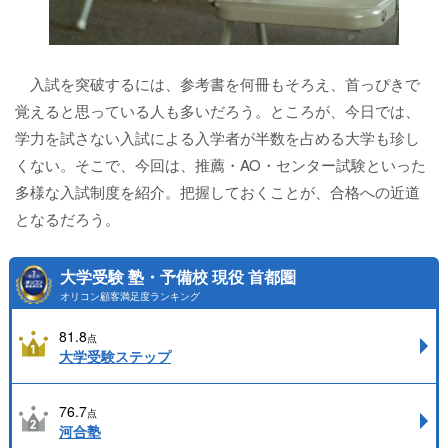
入試を突破するには、参考書を何冊もそろえ、首っぴきで
覚えると思っている人も多いだろう。ところが、今日では、
学力を試さない入試による入学者が半数を占める大学も珍し
くない。そこで、今回は、推薦・AO・センター試験といった
多様な入試制度を紹介。把握しておくことが、合格への近道
となるだろう。
大学受験 塾・予備校 現役 首都圏
オリコン顧客満足度ランキング
81.8
点
大学受験ステップ
76.7
点
河合塾