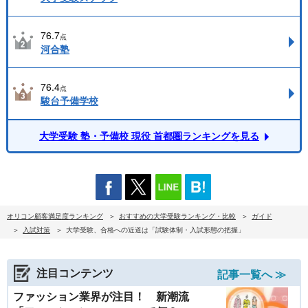
76.7
点
河合塾
76.4
点
駿台予備学校
大学受験 塾・予備校 現役 首都圏ランキングを見る
オリコン顧客満足度ランキング
おすすめの大学受験ランキング・比較
ガイド
入試対策
大学受験、合格への近道は「試験体制・入試形態の把握」
注目コンテンツ
記事一覧へ ≫
ファッション業界が注目！ 新潮流