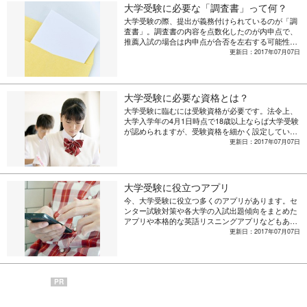
大学受験に必要な「調査書」って何？
大学受験の際、提出が義務付けられているのが「調
査書」。調査書の内容を点数化したのが内申点で、
推薦入試の場合は内申点が合否を左右する可能性が
あります。大学受験において大事な調査書につい
更新日：2017年07月07日
て、詳しく解説します。
大学受験に必要な資格とは？
大学受験に臨むには受験資格が必要です。法令上、
大学入学年の4月1日時点で18歳以上ならば大学受験
が認められますが、受験資格を細かく設定している
大学も。また、国公立大学を受験する場合はセンタ
更新日：2017年07月07日
ー試験を受けなければなりません。大学受験に必要
な資格情報をまとめました。
大学受験に役立つアプリ
今、大学受験に役立つ多くのアプリがあります。セ
ンター試験対策や各大学の入試出題傾向をまとめた
アプリや本格的な英語リスニングアプリなどもあり
まず。効率的に学習ができる大学受験アプリの情報
更新日：2017年07月07日
をまとめました。
PR