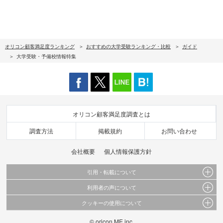
オリコン顧客満足度ランキング
おすすめの大学受験ランキング・比較
ガイド
大学受験・予備校情報特集
オリコン顧客満足度調査とは
調査方法
掲載規約
お問い合わせ
会社概要
個人情報保護方針
引用・転載について
利用者の声について
当サイトで公開されている情報（文字、写真、イラスト、画像データ等）及びこれらの配
置・編集および構造などについての著作権は株式会社oricon MEに帰属しております。
クッキーの使用について
当サイトに掲載している内容はすべてサービスの利用者が提出された見解・感想です。
これらの情報を権利者の許可なく無断転載・複製などの二次利用を行うことは固く禁じて
弊社が内容について正確性を含め一切保証するものではありません。
おります。
このサイトでは Cookie を使用して、ユーザーに合わせたコンテンツや広告の表示、ソー
© oricon ME inc.
弊社の見解・ 意見ではないことをご理解いただいた上でご覧ください。