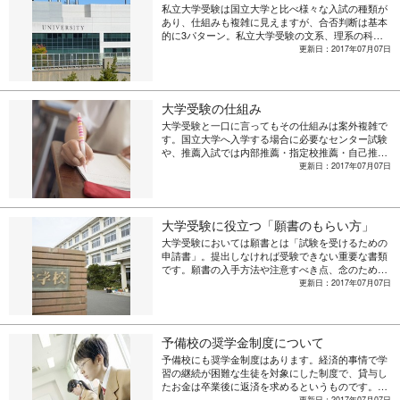
私立大学受験は国立大学と比べ様々な入試の種類が
あり、仕組みも複雑に見えますが、合否判断は基本
的に3パターン。私立大学受験の文系、理系の科目
や、代表的な一般入試の種類を上げながら、私立大
更新日：2017年07月07日
学受験の仕組みを紹介します。
大学受験の仕組み
大学受験と一口に言ってもその仕組みは案外複雑で
す。国立大学へ入学する場合に必要なセンター試験
や、推薦入試では内部推薦・指定校推薦・自己推薦
（AO入試）などがあります。ここでは、大学受験
更新日：2017年07月07日
の仕組みに関して解説します。
大学受験に役立つ「願書のもらい方」
大学受験においては願書とは「試験を受けるための
申請書」。提出しなければ受験できない重要な書類
です。願書の入手方法や注意すべき点、念のため2
部もらうと記入間違えをした時に安心といったコツ
更新日：2017年07月07日
まで、大学受験の願書について紹介します。
予備校の奨学金制度について
予備校にも奨学金制度はあります。経済的事情で学
習の継続が困難な生徒を対象にした制度で、貸与し
たお金は卒業後に返済を求めるというものです。奨
学金の選考方法や出願期間、メリット・デメリット
更新日：2017年07月07日