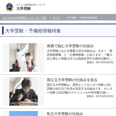
オリコン顧客満足度ランキング
大学受験
おすすめの大学受験ランキング・比較
ガイド
大学受験・予備校情報特集
大学受験・予備校情報特集
推薦で臨む大学受験の仕組み
大学受験における推薦入試の仕組みは、大きく「指
定校制推薦」と「公募制推薦」があります。一般入
試と異なり推薦入試では高校在学中の課外活動や学
習状況が評価されるといった、評価のポイントや選
更新日：2017年07月07日
考方法の違いなどを詳しく紹介します。
国公立大学受験の仕組みを知る
国公立大学受験は、原則としてセンター試験と2次
試験の合計点で合否が決定する仕組みです。センタ
ー試験と2次試験のスケジュールや科目数の違いな
ど、国公立大学受験の仕組みとその対応を解説しま
更新日：2017年07月07日
す。
私立大学受験の仕組み