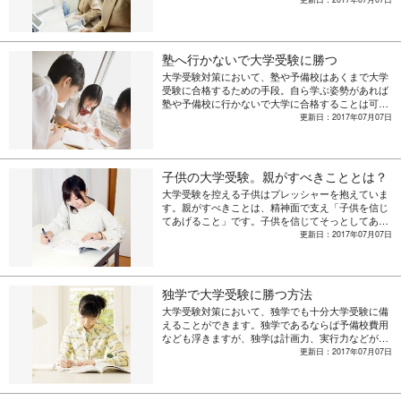
について解説します。
塾へ行かないで大学受験に勝つ
大学受験対策において、塾や予備校はあくまで大学
受験に合格するための手段。自ら学ぶ姿勢があれば
塾や予備校に行かないで大学に合格することは可能
です。塾や予備校に通う時間を勉強時間にあてられ
更新日：2017年07月07日
るといった、塾や予備校に行かないメリットなどを
まとめました。
子供の大学受験。親がすべきこととは？
大学受験を控える子供はプレッシャーを抱えていま
す。親がすべきことは、精神面で支え「子供を信じ
てあげること」です。子供を信じてそっとしてあげ
ることは大切ですが、放置するのとは違います。子
更新日：2017年07月07日
供の大学受験に関し、親がすべきポイントをまとめ
ました。
独学で大学受験に勝つ方法
大学受験対策において、独学でも十分大学受験に備
えることができます。独学であるならば予備校費用
なども浮きますが、独学は計画力、実行力などが求
められます。独学について押さえておきたいポイン
更新日：2017年07月07日
トを紹介します。