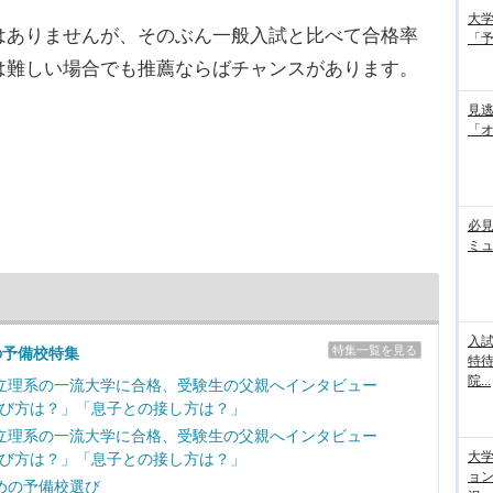
大学
ありませんが、そのぶん一般入試と比べて合格率
「
は難しい場合でも推薦ならばチャンスがあります。
見
「
必見
ミ
入試
特集一覧を見る
の予備校特集
特待
院...
立理系の一流大学に合格、受験生の父親へインタビュー
び方は？」「息子との接し方は？」
立理系の一流大学に合格、受験生の父親へインタビュー
大
び方は？」「息子との接し方は？」
ョ
めの予備校選び