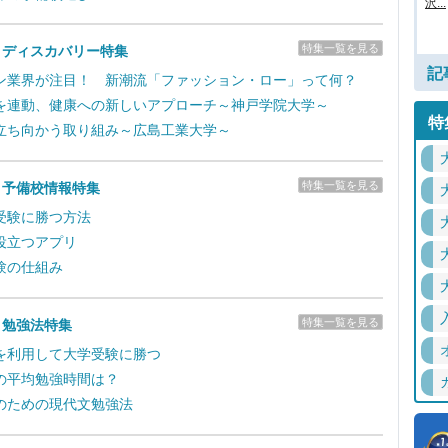
沢...
特集一覧を見る
・ディスカバリー特集
記
ン業界が注目！ 新潮流「ファッション・ロー」って何？
医｣を連動、健康への新しいアプローチ～神戸学院大学～
特
立ち向かう取り組み～広島工業大学～
特集一覧を見る
・予備校情報特集
受験に勝つ方法
役立つアプリ
験の仕組み
特集一覧を見る
・勉強法特集
を利用して大学受験に勝つ
の平均勉強時間は？
のための現代文勉強法