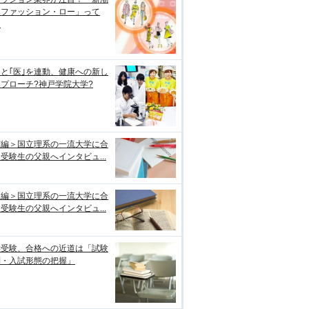
「ファッション・ロー」って
？
｣と｢医｣を連動、健康への新し
プローチ?神戸学院大学?
前編＞国立理系の一流大学に合
受験生の父親へインタビュ...
後編＞国立理系の一流大学に合
受験生の父親へインタビュ...
学受験、合格への近道は「試験
制・入試形態の把握」