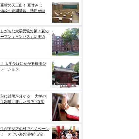
受験の天王山！ 夏休みは
予備校の夏期講習」活用が鍵
逃しがちな大学受験対策！夏の
オープンキャンパス」活用術
！ 大学受験にかかる費用シ
ュレーション
前に結果が分かる！ 大学の
生制度に新しい風 ?中京学
学生がアジアの村でイノベーシ
ン！ アツい海外滞在記?金