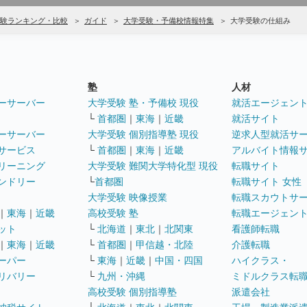
験ランキング・比較
ガイド
大学受験・予備校情報特集
大学受験の仕組み
塾
人材
ーサーバー
大学受験 塾・予備校 現役
就活エージェン
└
首都圏
｜
東海
｜
近畿
就活サイト
ーサーバー
大学受験 個別指導塾 現役
逆求人型就活サ
サービス
└
首都圏
｜
東海
｜
近畿
アルバイト情報
リーニング
大学受験 難関大学特化型 現役
転職サイト
ンドリー
└
首都圏
転職サイト 女性
大学受験 映像授業
転職スカウトサ
｜
東海
｜
近畿
高校受験 塾
転職エージェン
ット
└
北海道
｜
東北
｜
北関東
看護師転職
｜
東海
｜
近畿
└
首都圏
｜
甲信越・北陸
介護転職
ーパー
└
東海
｜
近畿
｜
中国・四国
ハイクラス・
リバリー
└
九州・沖縄
ミドルクラス転
高校受験 個別指導塾
派遣会社