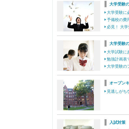
大学受験
大学受験に
予備校の費
必見！ 大
大学受験
大学試験に
勉強計画表
大学受験の
オープン
見逃しがち
入試対策