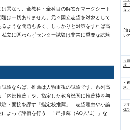
流
は異なり、全教科・全科目の解答がマークシート
何
問題は一切ありません。元々国立志望を対象として
あるような問題も多く、しっかりと対策をすれば高
｢食
・私立に関わらずセンター試験は非常に重要な試験
いア
＜
格、
＜
試験ならば、推薦は人物重視の試験です。系列高
格、
る「内部推薦」や、指定した教育機関に推薦枠を与
試験・面接を課す「指定校推薦」、志望理由や小論
大
体
性によって評価を行う「自己推薦（AO入試）」な