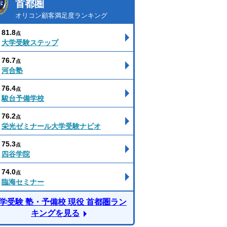
首都圏
オリコン顧客満足度ランキング
81.8
点
大学受験ステップ
76.7
点
河合塾
76.4
点
駿台予備学校
76.2
点
栄光ゼミナール大学受験ナビオ
75.3
点
四谷学院
74.0
点
臨海セミナー
学受験 塾・予備校 現役 首都圏ラン
キングを見る