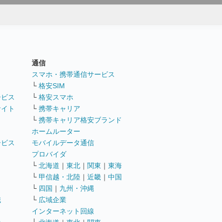
通信
ト
スマホ・携帯通信サービス
└
格安SIM
ービス
└
格安スマホ
サイト
└
携帯キャリア
└
携帯キャリア格安ブランド
ホームルーター
ービス
モバイルデータ通信
ト
プロバイダ
└
北海道
｜
東北
｜
関東
｜
東海
└
甲信越・北陸
｜
近畿
｜
中国
└
四国
｜
九州・沖縄
職
└
広域企業
インターネット回線