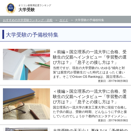
オリコン顧客満足度ランキング
大学受験
おすすめの大学受験ランキング・比較
ガイド
大学受験の予備校特集
大学受験の予備校特集
＜前編＞国立理系の一流大学に合格、受
験生の父親へインタビュー「学習塾の選
び方は？」「息子との接し方は？」
当然ですが、現在の大学受験のいわゆる“傾向と対
策”は親世代が受験生だった時代とはまったく違い
ます。そこでOricon CS Rankingは、国立理系の一
流大学である東京工業大学に現役で入学した息子を
更新日：2017年08月08日
持つ50代の父親に取材。“受験生の父親がやるべき
こと”をテーマに、前編「学習塾の選び方」、後編
＜後編＞国立理系の一流大学に合格、受
「受験生との接し方」の2回に絞って話を聞きまし
験生の父親へインタビュー「学習塾の選
た。その前編を掲載！
び方は？」「息子との接し方は？」
国立理系の一流大学の東京工業大学に現役で合格し
た子供の親は、受験の時期、どんなふうに子供と接
していたのでしょうか？都内のエンタテインメント
系情報会社に勤務する父親は「受験勉強は、本人が
更新日：2017年08月08日
決めてきた塾の先生にお任せ。親は何もやってませ
んよ」といいますが、子供の自主性を重んじ、それ
大学受験の天王山！ 夏休みは「予備校の