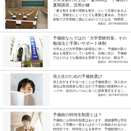
をさりげなく後押しするスタンスは、難関校を目指
夏期講習」活用が鍵
す息子とって力強いサポートになっていたはず。さ
「夏を制する者が受験を制す」という言葉があるよ
らに「本人が望んでいること以上のことを期待しな
うに、受験生にとってとても重要な夏休み。万全の
いことが大事」と言葉を重ねます。前編「学習塾の
体制で大学受験に挑むためのコツとなる「時間管理
選び方」、後編「受験生との接し方」の2回にわた
力」は、予備校の夏期講習を活用して習得できる。
更新日：2017年08月02日
って
予備校ならではの「大学受験対策」その
勉強法と手厚いサポート体制
大学および大学受験の多様化に伴い、予備校の取り
組みも様変わりしている昨今。合格に向け、予備校
ではどのような勉強法を習得できるのか、駿台予備
学校に取材しました。予備校でしか受けられないサ
更新日：2017年07月10日
ポート体制についても聞いています。
浪人生のための予備校選び
浪人生がまずやるべきことは予備校選び。浪人生の
場合は取得講座も増えるので予備校の授業料のチェ
ックや、自分のレベルに合った講座選定をすること
が大切です。予備校の体験入学に行ってみるなど、
更新日：2017年07月07日
浪人生のための予備校選びのポイントを紹介しま
す。
予備校の特待生制度とは？
予備校にも特待生制度はあります。成績優秀な学生
に対して学費の一部またはすべてが免除されるのが
特待生です。特待生になる条件や、予備校側のメリ