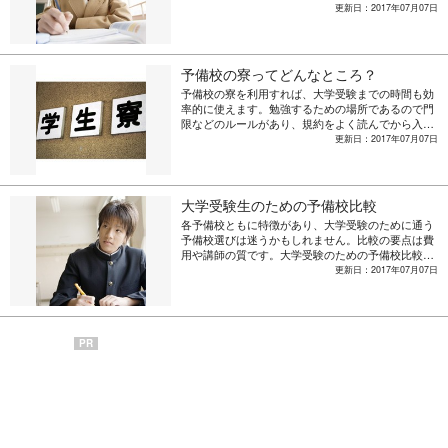
ットなど、予備校の特待生について解説します。
更新日：2017年07月07日
予備校の寮ってどんなところ？
予備校の寮を利用すれば、大学受験までの時間も効
率的に使えます。勉強するための場所であるので門
限などのルールがあり、規約をよく読んでから入寮
するかどうかを判断することが大切です。予備校の
更新日：2017年07月07日
寮のメリット・デメリットを紹介します。
大学受験生のための予備校比較
各予備校ともに特徴があり、大学受験のために通う
予備校選びは迷うかもしれません。比較の要点は費
用や講師の質です。大学受験のための予備校比較の
ポイントを詳しく説明します。
更新日：2017年07月07日
PR